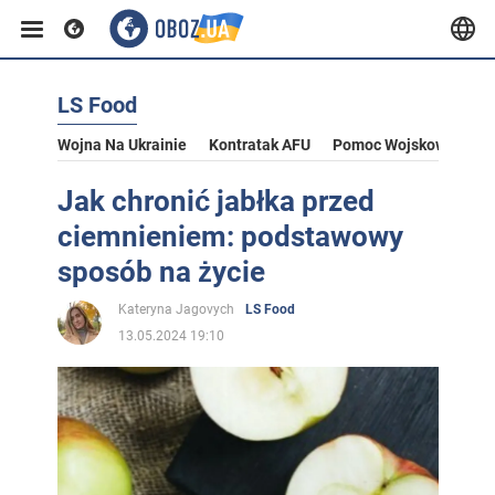
LS Food
Wojna Na Ukrainie
Kontratak AFU
Pomoc Wojskowa Dla U
Jak chronić jabłka przed
ciemnieniem: podstawowy
sposób na życie
Kateryna Jagovych
LS Food
13.05.2024 19:10