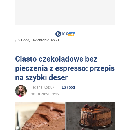
/
LS Food
/
Jak chronić jabłka...
Ciasto czekoladowe bez
pieczenia z espresso: przepis
na szybki deser
Tetiana Koziuk
LS Food
30.10.2024 13:45