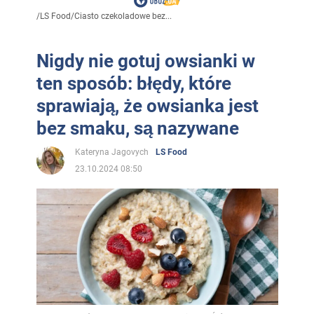
/
LS Food
/
Ciasto czekoladowe bez...
Nigdy nie gotuj owsianki w
ten sposób: błędy, które
sprawiają, że owsianka jest
bez smaku, są nazywane
Kateryna Jagovych
LS Food
23.10.2024 08:50