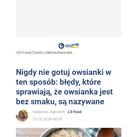
/
LS Food
/
Ciasto czekoladowe bez...
Nigdy nie gotuj owsianki w
ten sposób: błędy, które
sprawiają, że owsianka jest
bez smaku, są nazywane
Kateryna Jagovych
LS Food
23.10.2024 08:50