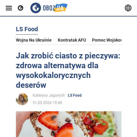
LS Food
Wojna Na Ukrainie
Kontratak AFU
Pomoc Wojskowa Dla U
Jak zrobić ciasto z pieczywa:
zdrowa alternatywa dla
wysokokalorycznych
deserów
Kateryna Jagovych
LS Food
31.05.2024 19:40