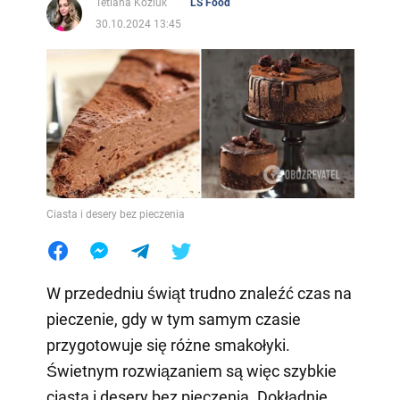
Tetiana Koziuk
LS Food
30.10.2024 13:45
Ciasta i desery bez pieczenia
W przededniu świąt trudno znaleźć czas na
pieczenie, gdy w tym samym czasie
przygotowuje się różne smakołyki.
Świetnym rozwiązaniem są więc szybkie
ciasta i desery bez pieczenia. Dokładnie