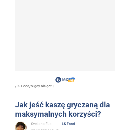
/
LS Food
/
Nigdy nie gotuj...
Jak jeść kaszę gryczaną dla
maksymalnych korzyści?
Svetlana Fus
LS Food