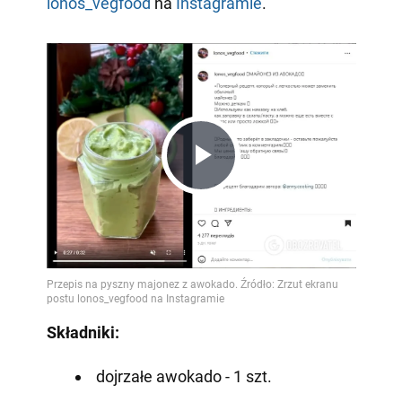
lonos_vegfood
na
Instagramie
.
Play
Video
Składniki:
dojrzałe awokado - 1 szt.