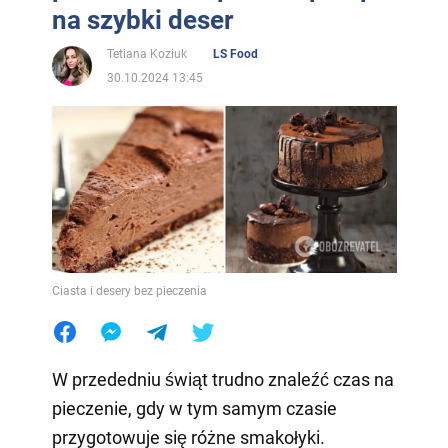
na szybki deser
Tetiana Koziuk
LS Food
30.10.2024 13:45
Ciasta i desery bez pieczenia
W przededniu świąt trudno znaleźć czas na
pieczenie, gdy w tym samym czasie
przygotowuje się różne smakołyki.