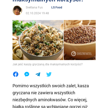
Svetlana Fus
LS Food
02.10.2024 19:48
Jak jeść kaszę gryczaną dla maksymalnych korzyści?
Pomimo wszystkich swoich zalet, kasza
gryczana nie zawiera wszystkich
niezbędnych aminokwasów. Co więcej,
białka roślinne są wchłaniane gorzej niż