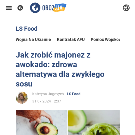
LS Food
Wojna Na Ukrainie
Kontratak AFU
Pomoc Wojskowa Dla U
Jak zrobić majonez z
awokado: zdrowa
alternatywa dla zwykłego
sosu
Kateryna Jagovych
LS Food
31.07.2024 12:37