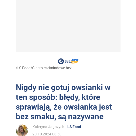
/
LS Food
/
Ciasto czekoladowe bez...
Nigdy nie gotuj owsianki w
ten sposób: błędy, które
sprawiają, że owsianka jest
bez smaku, są nazywane
Kateryna Jagovych
LS Food
23.10.2024 08:50