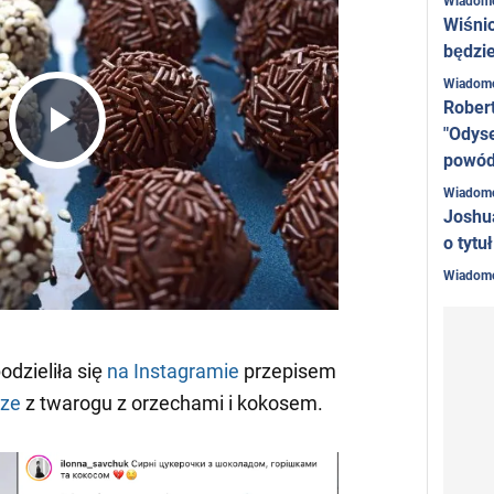
Wiadom
Wiśni
będzie
Wiadom
Rober
"Odyse
Play
powó
Wiadom
Joshu
Video
o tytu
Wiadom
odzieliła się
na Instagramie
przepisem
cze
z twarogu z orzechami i kokosem.