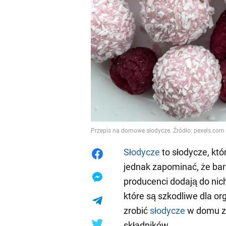
Przepis na domowe słodycze. Źródło: pexels.com
Słodycze
to słodycze, któ
jednak zapominać, że ba
producenci dodają do nich
które są szkodliwe dla or
zrobić
słodycze
w domu z 
składników.