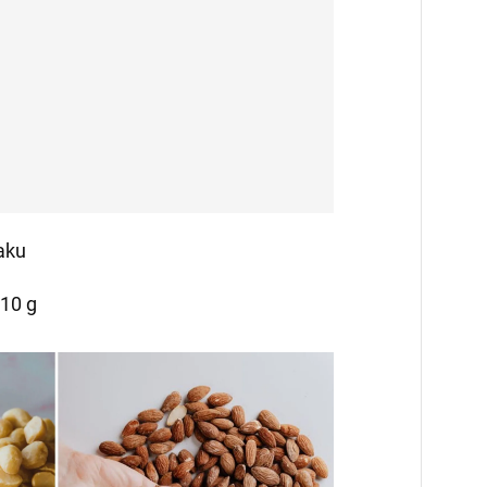
aku
 10 g