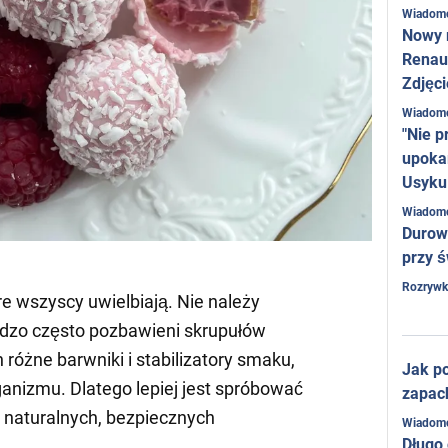
Wiadom
Nowy 
Renaul
Zdjęci
Wiadom
"Nie p
upoka
Usyku
Wiadom
Durow
przy ś
Rozrywk
re wszyscy uwielbiają. Nie należy
rdzo często pozbawieni skrupułów
 różne barwniki i stabilizatory smaku,
Jak po
ganizmu. Dlatego lepiej jest spróbować
zapac
naturalnych, bezpiecznych
Wiadom
Długo