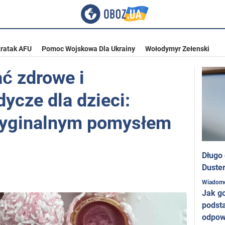
ratak AFU
Pomoc Wojskowa Dla Ukrainy
Wołodymyr Zełenski
ć zdrowe i
ycze dla dzieci:
oryginalnym pomysłem
Długo
Duster
Wiadom
Jak g
podst
odpow