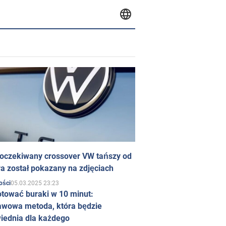
 oczekiwany crossover VW tańszy od
a został pokazany na zdjęciach
05.03.2025 23:23
ości
otować buraki w 10 minut:
awowa metoda, która będzie
iednia dla każdego