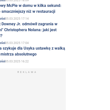
05.03.2025 18:09
ości
owy McPie w domu w kilka sekund:
 smaczniejszy niż w restauracji
05.03.2025 17:14
ości
t Downey Jr. odmówił zagrania w
i" Christophera Nolana: jaki jest
d?
05.03.2025 17:04
ości
a szykuje dla Usyka ustawkę z walką
ł mistrza absolutnego
05.03.2025 16:22
ości
REKLAMA