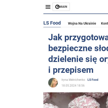
MAIN
LS Food
Wojna Na Ukrainie
Kont
Jak przygotowa
bezpieczne słod
dzielenie się 
i przepisem
Iryna Melnichenko
LS Food
18.05.2024 18:56