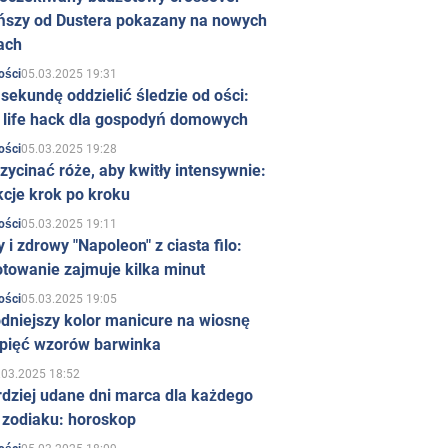
ńszy od Dustera pokazany na nowych
ach
05.03.2025 19:31
ości
sekundę oddzielić śledzie od ości:
y life hack dla gospodyń domowych
05.03.2025 19:28
ości
zycinać róże, aby kwitły intensywnie:
kcje krok po kroku
05.03.2025 19:11
ości
 i zdrowy "Napoleon" z ciasta filo:
towanie zajmuje kilka minut
05.03.2025 19:05
ości
dniejszy kolor manicure na wiosnę
 pięć wzorów barwinka
.03.2025 18:52
rdziej udane dni marca dla każdego
 zodiaku: horoskop