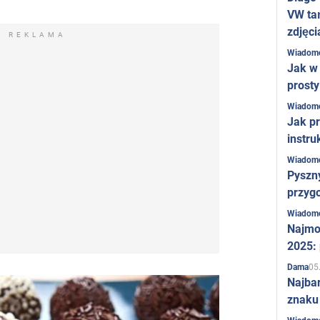
VW ta
zdjęci
REKLAMA
Wiadom
Jak w 
prost
Wiadom
Jak pr
instru
Wiadom
Pyszny
przygo
Wiadom
Najmo
2025:
05
Dama
Najba
znaku