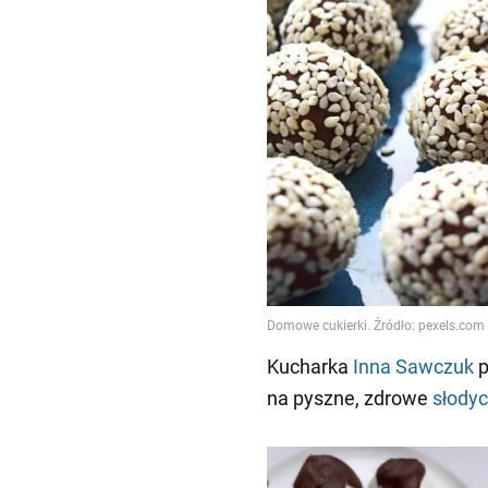
Kucharka
Inna Sawczuk
p
na pyszne, zdrowe
słody