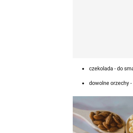
czekolada - do sm
dowolne orzechy -