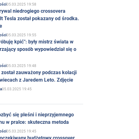
05.03.2025 19:58
ości
rywal niedrogiego crossovera
t Tesla został pokazany od środka.
e
05.03.2025 19:55
ości
róbuję kpić": były mistrz świata w
rzający sposób wypowiedział się o
05.03.2025 19:48
ości
 został zauważony podczas kolacji
wiecach z Jaredem Leto. Zdjęcie
05.03.2025 19:45
a
zbyć się pleśni i nieprzyjemnego
hu w pralce: skuteczna metoda
05.03.2025 19:45
ości
 oczekiwany budżetowy crossover