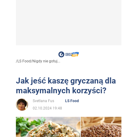
/
LS Food
/
Nigdy nie gotuj...
Jak jeść kaszę gryczaną dla
maksymalnych korzyści?
Svetlana Fus
LS Food
02.10.2024 19:48