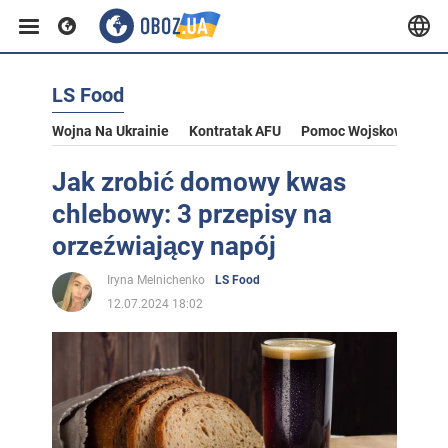
LS Food
Wojna Na Ukrainie
Kontratak AFU
Pomoc Wojskowa Dla U
Jak zrobić domowy kwas
chlebowy: 3 przepisy na
orzeźwiający napój
Iryna Melnichenko
LS Food
12.07.2024 18:02