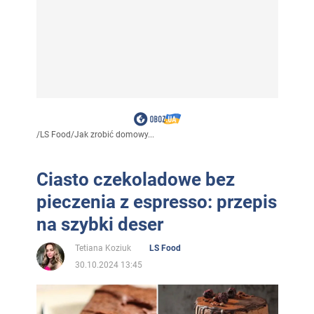
/
LS Food
/
Jak zrobić domowy...
Ciasto czekoladowe bez
pieczenia z espresso: przepis
na szybki deser
Tetiana Koziuk
LS Food
30.10.2024 13:45