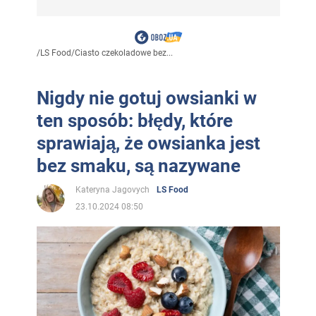
/
LS Food
/
Ciasto czekoladowe bez...
Nigdy nie gotuj owsianki w
ten sposób: błędy, które
sprawiają, że owsianka jest
bez smaku, są nazywane
Kateryna Jagovych
LS Food
23.10.2024 08:50