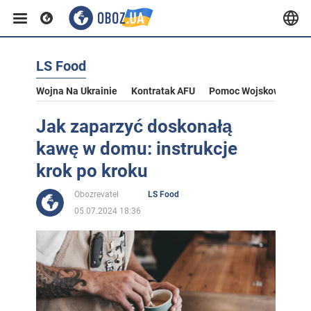
LS Food
Wojna Na Ukrainie
Kontratak AFU
Pomoc Wojskowa Dla U
Jak zaparzyć doskonałą
kawę w domu: instrukcje
krok po kroku
Obozrevatel
LS Food
05.07.2024 18:36