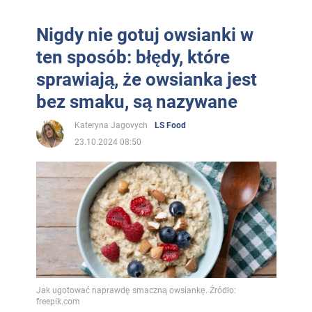
Nigdy nie gotuj owsianki w
ten sposób: błędy, które
sprawiają, że owsianka jest
bez smaku, są nazywane
Kateryna Jagovych
LS Food
23.10.2024 08:50
Jak ugotować naprawdę smaczną owsiankę. Źródło:
freepik.com