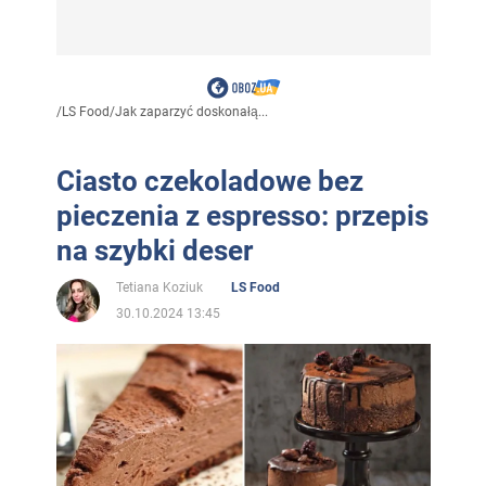
/
LS Food
/
Jak zaparzyć doskonałą...
Ciasto czekoladowe bez
pieczenia z espresso: przepis
na szybki deser
Tetiana Koziuk
LS Food
30.10.2024 13:45