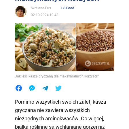
Svetlana Fus
LS Food
02.10.2024 19:48
Jak jeść kaszę gryczaną dla maksymalnych korzyści?
Pomimo wszystkich swoich zalet, kasza
gryczana nie zawiera wszystkich
niezbędnych aminokwasów. Co więcej,
białka roślinne są wchłaniane gorzej niż