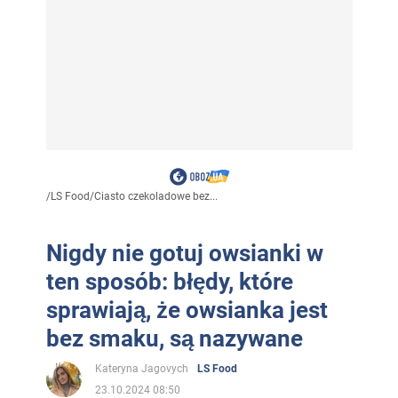
/
LS Food
/
Ciasto czekoladowe bez...
Nigdy nie gotuj owsianki w
ten sposób: błędy, które
sprawiają, że owsianka jest
bez smaku, są nazywane
Kateryna Jagovych
LS Food
23.10.2024 08:50