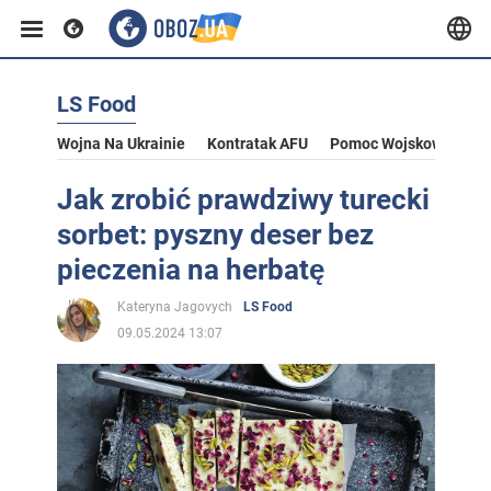
LS Food
Wojna Na Ukrainie
Kontratak AFU
Pomoc Wojskowa Dla U
Jak zrobić prawdziwy turecki
sorbet: pyszny deser bez
pieczenia na herbatę
Kateryna Jagovych
LS Food
09.05.2024 13:07