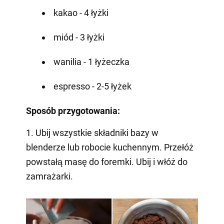
kakao - 4 łyżki
miód - 3 łyżki
wanilia - 1 łyżeczka
espresso - 2-5 łyżek
Sposób przygotowania:
1. Ubij wszystkie składniki bazy w
blenderze lub robocie kuchennym. Przełóż
powstałą masę do foremki. Ubij i włóż do
zamrażarki.