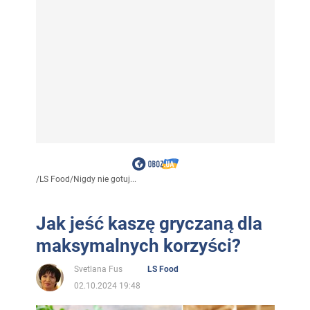
/
LS Food
/
Nigdy nie gotuj...
Jak jeść kaszę gryczaną dla
maksymalnych korzyści?
Svetlana Fus
LS Food
02.10.2024 19:48