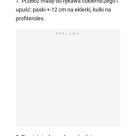
7. Przełóż masę do rękawa cukierniczego i
upuść: paski +-12 cm na eklerki, kulki na
profiteroles.
REKLAMA