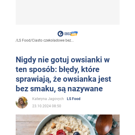
/
LS Food
/
Ciasto czekoladowe bez...
Nigdy nie gotuj owsianki w
ten sposób: błędy, które
sprawiają, że owsianka jest
bez smaku, są nazywane
Kateryna Jagovych
LS Food
23.10.2024 08:50