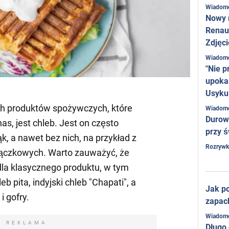
Wiadom
Nowy 
Renaul
Zdjęci
Wiadom
"Nie p
upoka
Usyku
h produktów spożywczych, które
Wiadom
Durow
s, jest chleb. Jest on często
przy ś
, a nawet bez nich, na przykład z
Rozrywk
trączkowych. Warto zauważyć, że
 dla klasycznego produktu, w tym
eb pita, indyjski chleb "Chapati", a
Jak po
 i gofry.
zapac
Wiadom
REKLAMA
Długo