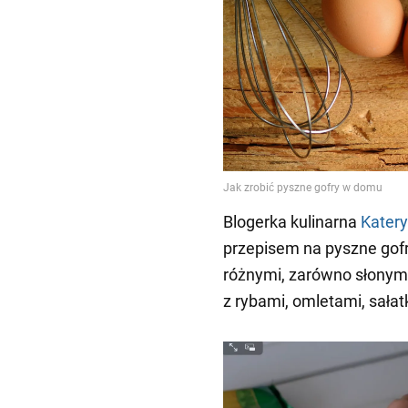
Blogerka kulinarna
Katery
przepisem na pyszne gofr
różnymi, zarówno słonymi,
z rybami, omletami, sałat