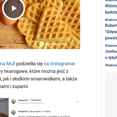
Wiadom
Wiśni
będzie
Play
Wiadom
Rober
"Odyse
Video
powó
Wiadom
Joshu
o tytu
na Mull
podzieliła się
na Instagramie
Wiadom
y twarogowe, które można jeść z
 jak i słodkimi smarowidłami, a także
kami i zupami.