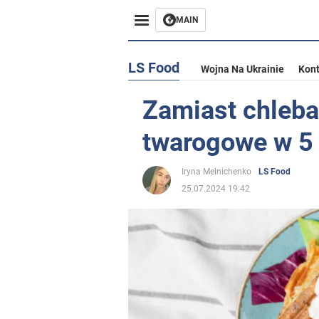
MAIN
LS Food
Wojna Na Ukrainie
Kont
Zamiast chleba
twarogowe w 5
Iryna Melnichenko
LS Food
25.07.2024 19:42