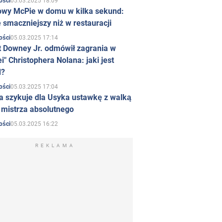
05.03.2025 18:09
ości
owy McPie w domu w kilka sekund:
 smaczniejszy niż w restauracji
05.03.2025 17:14
ości
t Downey Jr. odmówił zagrania w
i" Christophera Nolana: jaki jest
d?
05.03.2025 17:04
ości
a szykuje dla Usyka ustawkę z walką
ł mistrza absolutnego
05.03.2025 16:22
ości
REKLAMA