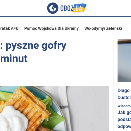
ratak AFU
Pomoc Wojskowa Dla Ukrainy
Wołodymyr Zełenski
: pyszne gofry
 minut
Długo
Duster
Wiadom
Jak g
podst
odpow