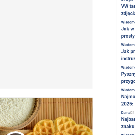
VW ta
zdjęci
Wiadom
Jak w 
prost
Wiadom
Jak pr
instru
Wiadom
Pyszny
przygo
Wiadom
Najmo
2025:
05
Dama
Najba
znaku