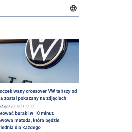
 oczekiwany crossover VW tańszy od
a został pokazany na zdjęciach
05.03.2025 23:23
ości
otować buraki w 10 minut:
awowa metoda, która będzie
iednia dla każdego