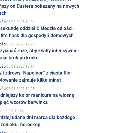
ńszy od Dustera pokazany na nowych
ach
05.03.2025 19:31
ości
sekundę oddzielić śledzie od ości:
y life hack dla gospodyń domowych
05.03.2025 19:28
ości
zycinać róże, aby kwitły intensywnie:
kcje krok po kroku
05.03.2025 19:11
ości
 i zdrowy "Napoleon" z ciasta filo:
towanie zajmuje kilka minut
05.03.2025 19:05
ości
dniejszy kolor manicure na wiosnę
 pięć wzorów barwinka
.03.2025 18:52
rdziej udane dni marca dla każdego
 zodiaku: horoskop