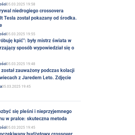
05.03.2025 19:58
ości
rywal niedrogiego crossovera
t Tesla został pokazany od środka.
e
05.03.2025 19:55
ości
róbuję kpić": były mistrz świata w
rzający sposób wypowiedział się o
05.03.2025 19:48
ości
 został zauważony podczas kolacji
wiecach z Jaredem Leto. Zdjęcie
05.03.2025 19:45
a
zbyć się pleśni i nieprzyjemnego
hu w pralce: skuteczna metoda
05.03.2025 19:45
ości
 oczekiwany budżetowy crossover