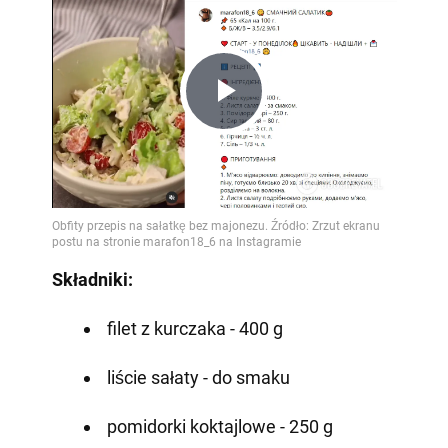
Play
Video
Składniki:
filet z kurczaka - 400 g
liście sałaty - do smaku
pomidorki koktajlowe - 250 g