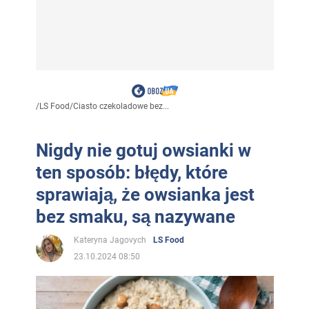
/
LS Food
/
Ciasto czekoladowe bez...
Nigdy nie gotuj owsianki w
ten sposób: błędy, które
sprawiają, że owsianka jest
bez smaku, są nazywane
Kateryna Jagovych
LS Food
23.10.2024 08:50