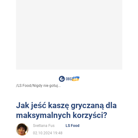
/
LS Food
/
Nigdy nie gotuj...
Jak jeść kaszę gryczaną dla
maksymalnych korzyści?
Svetlana Fus
LS Food
02.10.2024 19:48