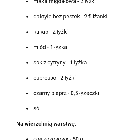
mąka migdałowa - 2 łyżki
daktyle bez pestek - 2 filiżanki
kakao - 2 łyżki
miód - 1 łyżka
sok z cytryny - 1 łyżka
espresso - 2 łyżki
czarny pieprz - 0,5 łyżeczki
sól
Na wierzchnią warstwę:
olej kokosowy - 50 g