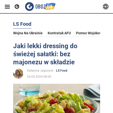
LS Food
Wojna Na Ukrainie
Kontratak AFU
Pomoc Wojskowa Dla U
Jaki lekki dressing do
świeżej sałatki: bez
majonezu w składzie
Kateryna Jagovych
LS Food
24.05.2024 08:00