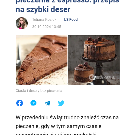
na szybki deser
Tetiana Koziuk
LS Food
30.10.2024 13:45
Ciasta i desery bez pieczenia
W przededniu świąt trudno znaleźć czas na
pieczenie, gdy w tym samym czasie
przygotowuje się różne smakołyki.