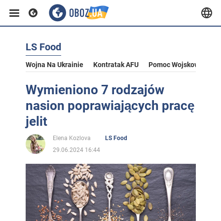
LS Food
Wojna Na Ukrainie
Kontratak AFU
Pomoc Wojskowa Dla U
Wymieniono 7 rodzajów
nasion poprawiających pracę
jelit
Elena Kozlova
LS Food
29.06.2024 16:44