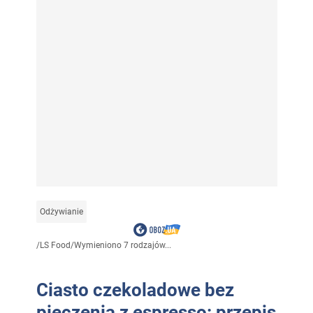
Odżywianie
/
LS Food
/
Wymieniono 7 rodzajów...
Ciasto czekoladowe bez
pieczenia z espresso: przepis