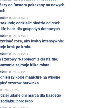
ńszy od Dustera pokazany na nowych
ach
05.03.2025 19:31
ości
sekundę oddzielić śledzie od ości:
y life hack dla gospodyń domowych
05.03.2025 19:28
ości
zycinać róże, aby kwitły intensywnie:
kcje krok po kroku
05.03.2025 19:11
ości
 i zdrowy "Napoleon" z ciasta filo:
towanie zajmuje kilka minut
05.03.2025 19:05
ości
dniejszy kolor manicure na wiosnę
 pięć wzorów barwinka
.03.2025 18:52
rdziej udane dni marca dla każdego
 zodiaku: horoskop