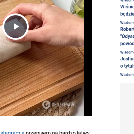
Wiadom
Wiśni
będzie
Wiadom
Rober
Play
"Odyse
powó
Wiadom
Video
Joshu
o tytu
Wiadom
nstagramie
przepisem na bardzo łatwy