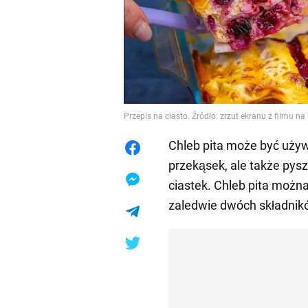
Przepis na ciasto. Źródło: zrzut ekranu z filmu n
Chleb pita może być uży
przekąsek, ale także pyszn
ciastek. Chleb pita moż
zaledwie dwóch składnikó