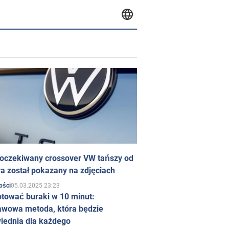
 oczekiwany crossover VW tańszy od
a został pokazany na zdjęciach
05.03.2025 23:23
ości
otować buraki w 10 minut:
awowa metoda, która będzie
iednia dla każdego