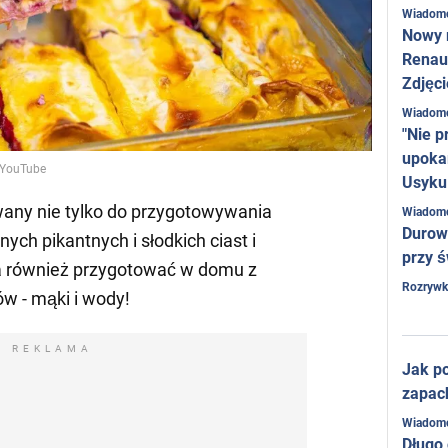
Wiadom
Nowy 
Renaul
Zdjęci
Wiadom
"Nie p
upoka
a YouTube
Usyku
wany nie tylko do przygotowywania
Wiadom
Durow
ych pikantnych i słodkich ciast i
przy ś
na również przygotować w domu z
Rozrywk
w - mąki i wody!
REKLAMA
Jak po
zapac
Wiadom
Długo