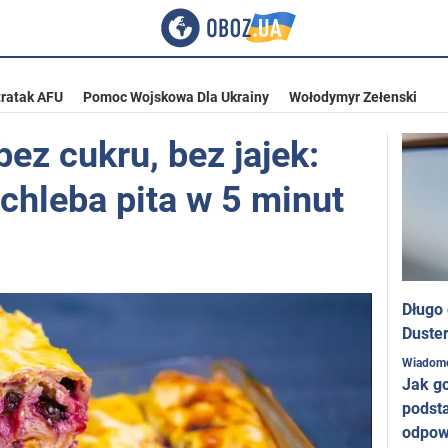
ratak AFU
Pomoc Wojskowa Dla Ukrainy
Wołodymyr Zełenski
bez cukru, bez jajek:
chleba pita w 5 minut
Długo
Duster
Wiadom
Jak g
podst
odpow