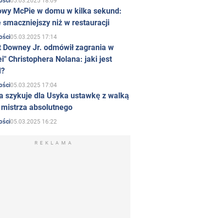
05.03.2025 18:09
ości
owy McPie w domu w kilka sekund:
 smaczniejszy niż w restauracji
05.03.2025 17:14
ości
t Downey Jr. odmówił zagrania w
i" Christophera Nolana: jaki jest
d?
05.03.2025 17:04
ości
a szykuje dla Usyka ustawkę z walką
ł mistrza absolutnego
05.03.2025 16:22
ości
REKLAMA