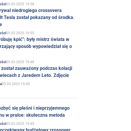
05.03.2025 19:58
ości
rywal niedrogiego crossovera
t Tesla został pokazany od środka.
e
05.03.2025 19:55
ości
róbuję kpić": były mistrz świata w
rzający sposób wypowiedział się o
05.03.2025 19:48
ości
 został zauważony podczas kolacji
wiecach z Jaredem Leto. Zdjęcie
05.03.2025 19:45
a
zbyć się pleśni i nieprzyjemnego
hu w pralce: skuteczna metoda
05.03.2025 19:45
ości
 oczekiwany budżetowy crossover