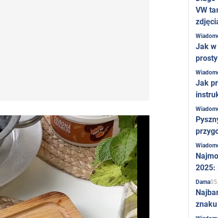
VW ta
zdjęci
Wiadom
Jak w 
prost
Wiadom
Jak pr
instru
Wiadom
Pyszny
przygo
Wiadom
Najmo
2025:
05
Dama
Najba
znaku