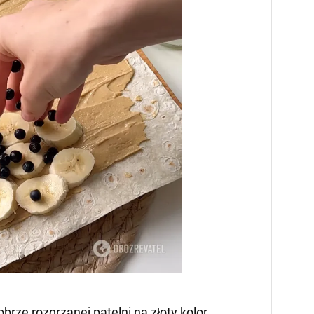
brze rozgrzanej patelni na złoty kolor.