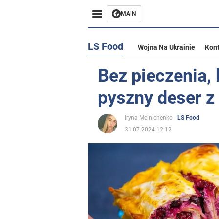
MAIN
LS Food
Wojna Na Ukrainie
Kont
Bez pieczenia, 
pyszny deser z 
Iryna Melnichenko
LS Food
31.07.2024 12:12