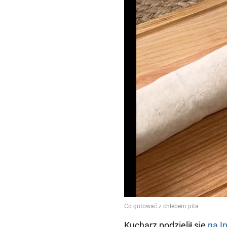
Kucharz podzielił się
na I