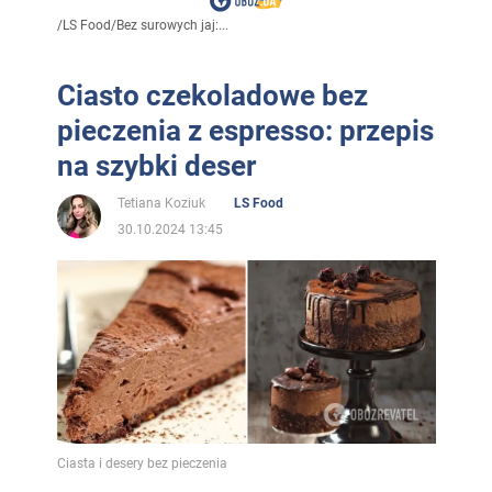
/
LS Food
/
Bez surowych jaj:...
Ciasto czekoladowe bez
pieczenia z espresso: przepis
na szybki deser
Tetiana Koziuk
LS Food
30.10.2024 13:45
Ciasta i desery bez pieczenia