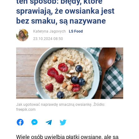
ten sposób: błędy, które
sprawiają, że owsianka jest
bez smaku, są nazywane
Kateryna Jagovych
LS Food
23.10.2024 08:50
Jak ugotować naprawdę smaczną owsiankę. Źródło:
freepik.com
Wiele osób uwielbia płatki owsiane, ale są