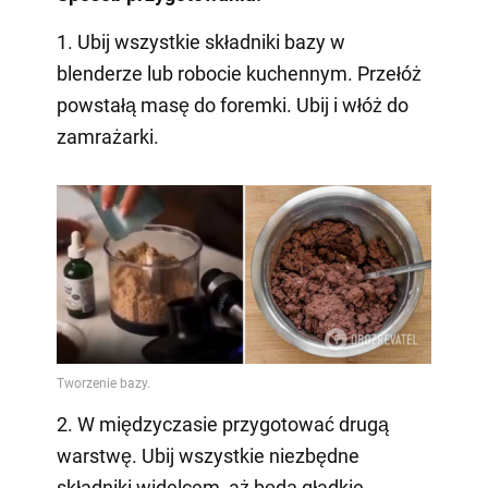
1. Ubij wszystkie składniki bazy w
blenderze lub robocie kuchennym. Przełóż
powstałą masę do foremki. Ubij i włóż do
zamrażarki.
2. W międzyczasie przygotować drugą
warstwę. Ubij wszystkie niezbędne
składniki widelcem, aż będą gładkie.