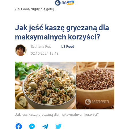
/
LS Food
/
Nigdy nie gotuj...
Jak jeść kaszę gryczaną dla
maksymalnych korzyści?
Svetlana Fus
LS Food
02.10.2024 19:48
Jak jeść kaszę gryczaną dla maksymalnych korzyści?