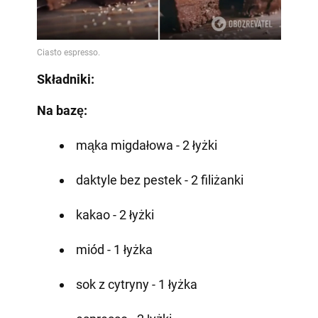
Składniki:
Na bazę:
mąka migdałowa - 2 łyżki
daktyle bez pestek - 2 filiżanki
kakao - 2 łyżki
miód - 1 łyżka
sok z cytryny - 1 łyżka