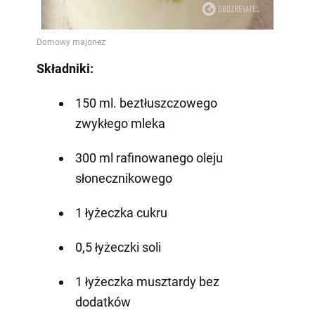
Składniki:
150 ml. beztłuszczowego
zwykłego mleka
300 ml rafinowanego oleju
słonecznikowego
1 łyżeczka cukru
0,5 łyżeczki soli
1 łyżeczka musztardy bez
dodatków