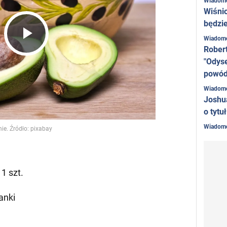
Wiadom
Wiśni
będzie
Wiadom
Play
Rober
"Odyse
powó
Video
Wiadom
Joshu
o tytu
Wiadom
1 szt.
żanki