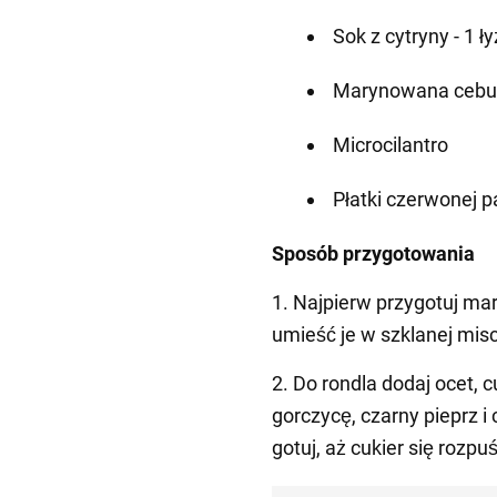
Sok z cytryny - 1 ł
Marynowana cebu
Microcilantro
Płatki czerwonej p
Sposób przygotowania
1. Najpierw przygotuj ma
umieść je w szklanej mis
2. Do rondla dodaj ocet, cu
gorczycę, czarny pieprz 
gotuj, aż cukier się rozpuś