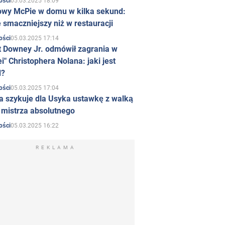
05.03.2025 18:09
ości
owy McPie w domu w kilka sekund:
 smaczniejszy niż w restauracji
05.03.2025 17:14
ości
t Downey Jr. odmówił zagrania w
i" Christophera Nolana: jaki jest
d?
05.03.2025 17:04
ości
a szykuje dla Usyka ustawkę z walką
ł mistrza absolutnego
05.03.2025 16:22
ości
REKLAMA