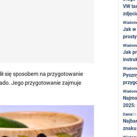
VW ta
zdjęci
Wiadom
Jak w 
prost
Wiadom
Jak pr
instru
Wiadom
ił się sposobem na przygotowanie
Pyszny
przygo
kado. Jego przygotowanie zajmuje
Wiadom
Najmo
2025:
05
Dama
Najba
znaku