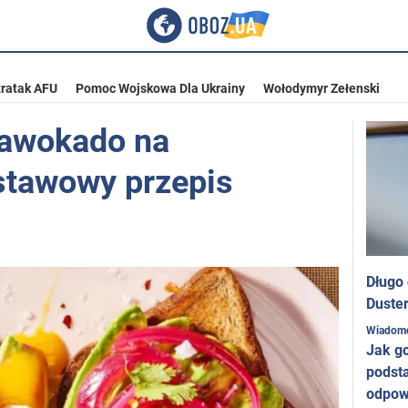
ratak AFU
Pomoc Wojskowa Dla Ukrainy
Wołodymyr Zełenski
z awokado na
stawowy przepis
Długo
Duster
Wiadom
Jak g
podst
odpow