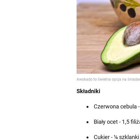
Składniki
Czerwona cebula - 
Biały ocet - 1,5 fili
Cukier - ¼ szklanki