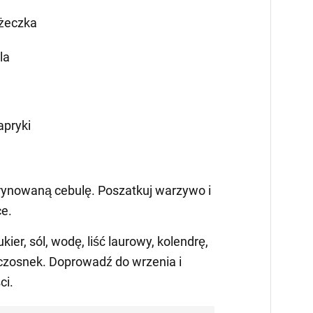
yżeczka
la
apryki
rynowaną cebulę. Poszatkuj warzywo i
ce.
kier, sól, wodę, liść laurowy, kolendrę,
i czosnek. Doprowadź do wrzenia i
ci.