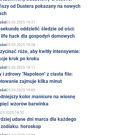
ńszy od Dustera pokazany na nowych
ach
05.03.2025 19:31
ości
sekundę oddzielić śledzie od ości:
y life hack dla gospodyń domowych
05.03.2025 19:28
ości
zycinać róże, aby kwitły intensywnie:
kcje krok po kroku
05.03.2025 19:11
ości
 i zdrowy "Napoleon" z ciasta filo:
towanie zajmuje kilka minut
05.03.2025 19:05
ości
dniejszy kolor manicure na wiosnę
 pięć wzorów barwinka
.03.2025 18:52
rdziej udane dni marca dla każdego
 zodiaku: horoskop