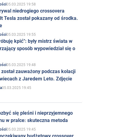
05.03.2025 19:58
ości
rywal niedrogiego crossovera
t Tesla został pokazany od środka.
e
05.03.2025 19:55
ości
róbuję kpić": były mistrz świata w
rzający sposób wypowiedział się o
05.03.2025 19:48
ości
 został zauważony podczas kolacji
wiecach z Jaredem Leto. Zdjęcie
05.03.2025 19:45
a
zbyć się pleśni i nieprzyjemnego
hu w pralce: skuteczna metoda
05.03.2025 19:45
ości
 oczekiwany budżetowy crossover