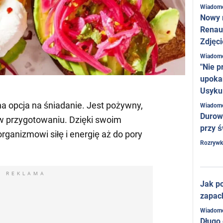
Wiadom
Nowy 
Renaul
Zdjęci
Wiadom
"Nie p
upoka
Usyku
na opcja na śniadanie. Jest pożywny,
Wiadom
Durow
w przygotowaniu. Dzięki swoim
przy ś
ganizmowi siłę i energię aż do pory
Rozrywk
REKLAMA
Jak po
zapac
Wiadom
Długo