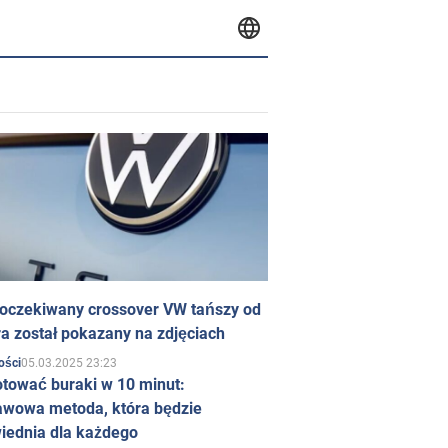
 oczekiwany crossover VW tańszy od
a został pokazany na zdjęciach
05.03.2025 23:23
ości
otować buraki w 10 minut:
awowa metoda, która będzie
iednia dla każdego