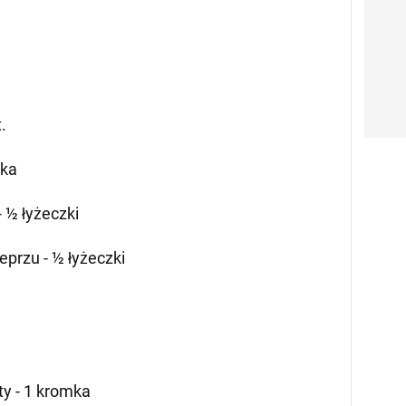
.
zka
 ½ łyżeczki
eprzu - ½ łyżeczki
ty - 1 kromka