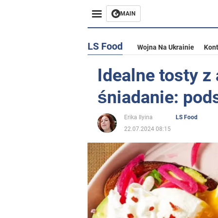
MAIN
LS Food
Wojna Na Ukrainie
Kont
Idealne tosty 
śniadanie: pod
Erika Ilyina
LS Food
22.07.2024 08:15