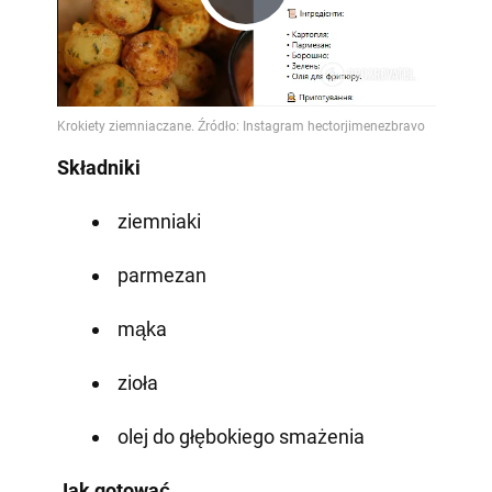
Play
Video
Składniki
ziemniaki
parmezan
mąka
zioła
olej do głębokiego smażenia
Jak gotować