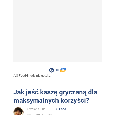
/
LS Food
/
Nigdy nie gotuj...
Jak jeść kaszę gryczaną dla
maksymalnych korzyści?
Svetlana Fus
LS Food