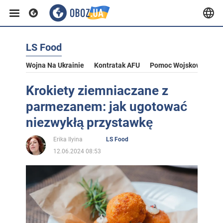
LS Food
Wojna Na Ukrainie
Kontratak AFU
Pomoc Wojskowa Dla U
Krokiety ziemniaczane z
parmezanem: jak ugotować
niezwykłą przystawkę
Erika Ilyina
LS Food
12.06.2024 08:53