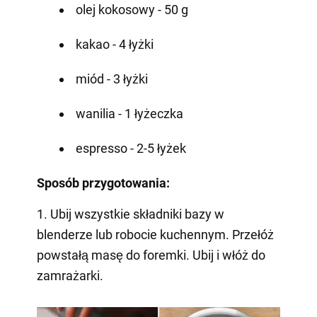
olej kokosowy - 50 g
kakao - 4 łyżki
miód - 3 łyżki
wanilia - 1 łyżeczka
espresso - 2-5 łyżek
Sposób przygotowania:
1. Ubij wszystkie składniki bazy w
blenderze lub robocie kuchennym. Przełóż
powstałą masę do foremki. Ubij i włóż do
zamrażarki.