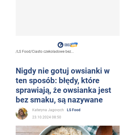
/
LS Food
/
Ciasto czekoladowe bez...
Nigdy nie gotuj owsianki w
ten sposób: błędy, które
sprawiają, że owsianka jest
bez smaku, są nazywane
Kateryna Jagovych
LS Food
23.10.2024 08:50