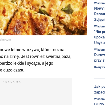
Wiadom
Nowy 
Renaul
Zdjęci
Wiadom
"Nie p
upoka
itchn.com
Usyku
onowe letnie warzywo, które można
Wiadom
Durow
ć na zimę. Jest również świetną bazą
przy ś
bardzo lekkie i sycące, a jego
Rozrywk
e dużo czasu.
REKLAMA
Jak po
zapac
Wiadom
Długo