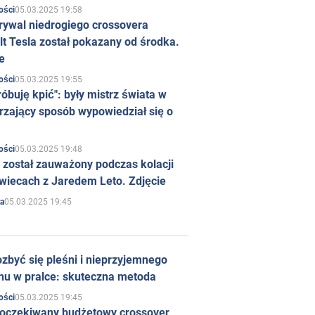
05.03.2025 19:58
ości
rywal niedrogiego crossovera
t Tesla został pokazany od środka.
e
05.03.2025 19:55
ości
róbuję kpić": były mistrz świata w
rzający sposób wypowiedział się o
05.03.2025 19:48
ości
 został zauważony podczas kolacji
wiecach z Jaredem Leto. Zdjęcie
05.03.2025 19:45
a
zbyć się pleśni i nieprzyjemnego
hu w pralce: skuteczna metoda
05.03.2025 19:45
ości
 oczekiwany budżetowy crossover