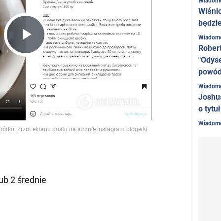
Wiadom
Wiśni
będzie
Wiadom
Play
Rober
"Odyse
powó
Video
Wiadom
Joshu
o tytu
Wiadom
lub 2 średnie