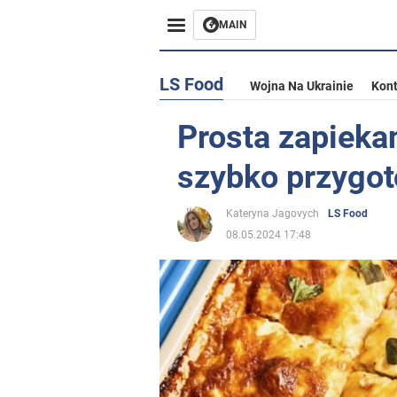
MAIN
LS Food
Wojna Na Ukrainie
Kont
Prosta zapiekan
szybko przygot
Kateryna Jagovych
LS Food
08.05.2024 17:48