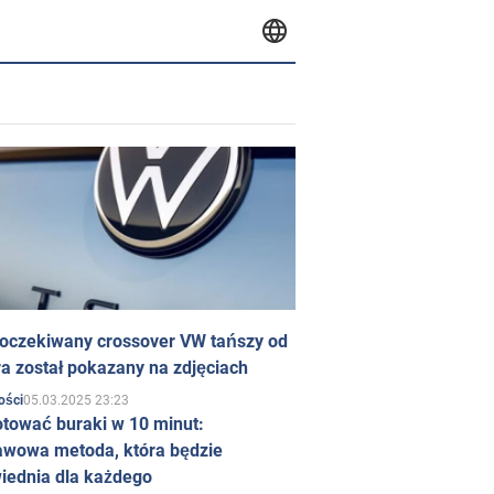
 oczekiwany crossover VW tańszy od
a został pokazany na zdjęciach
05.03.2025 23:23
ości
otować buraki w 10 minut:
awowa metoda, która będzie
iednia dla każdego