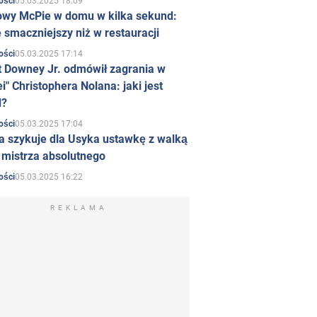
05.03.2025 18:09
ości
owy McPie w domu w kilka sekund:
 smaczniejszy niż w restauracji
05.03.2025 17:14
ości
t Downey Jr. odmówił zagrania w
i" Christophera Nolana: jaki jest
d?
05.03.2025 17:04
ości
a szykuje dla Usyka ustawkę z walką
ł mistrza absolutnego
05.03.2025 16:22
ości
REKLAMA