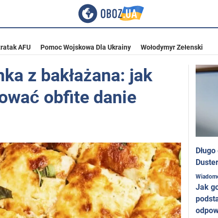
ratak AFU
Pomoc Wojskowa Dla Ukrainy
Wołodymyr Zełenski
ka z bakłażana: jak
ować obfite danie
Długo
Duster
Wiadom
Jak g
podst
odpow