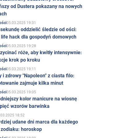
ńszy od Dustera pokazany na nowych
ach
05.03.2025 19:31
ości
sekundę oddzielić śledzie od ości:
y life hack dla gospodyń domowych
05.03.2025 19:28
ości
zycinać róże, aby kwitły intensywnie:
kcje krok po kroku
05.03.2025 19:11
ości
 i zdrowy "Napoleon" z ciasta filo:
towanie zajmuje kilka minut
05.03.2025 19:05
ości
dniejszy kolor manicure na wiosnę
 pięć wzorów barwinka
.03.2025 18:52
rdziej udane dni marca dla każdego
 zodiaku: horoskop