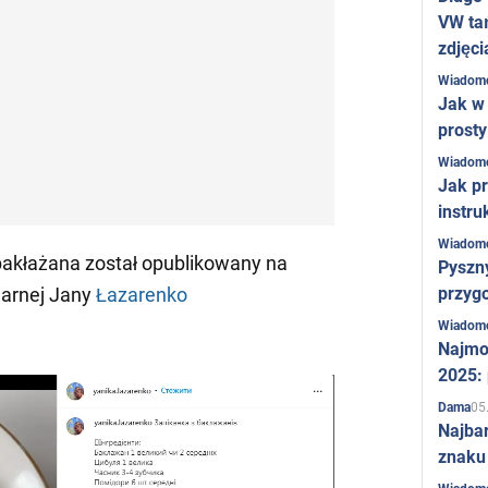
VW ta
zdjęci
Wiadom
Jak w 
prost
Wiadom
Jak pr
instru
Wiadom
bakłażana został opublikowany na
Pyszny
przygo
narnej Jany
Łazarenko
Wiadom
Najmo
2025:
05
Dama
Najba
znaku