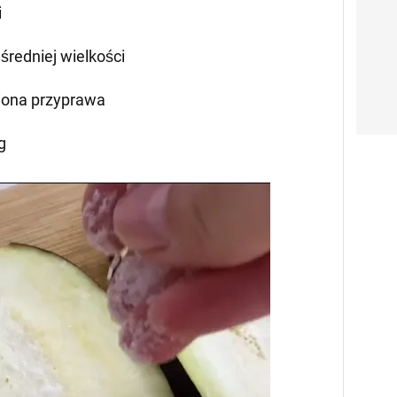
i
 średniej wielkości
iona przyprawa
g