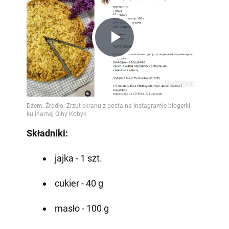
Play
Video
Składniki:
jajka - 1 szt.
cukier - 40 g
masło - 100 g