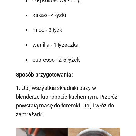
olej kokosowy - 50 g
kakao - 4 łyżki
miód - 3 łyżki
wanilia - 1 łyżeczka
espresso - 2-5 łyżek
Sposób przygotowania:
1. Ubij wszystkie składniki bazy w
blenderze lub robocie kuchennym. Przełóż
powstałą masę do foremki. Ubij i włóż do
zamrażarki.