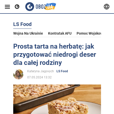
LS Food
Wojna Na Ukrainie
Kontratak AFU
Pomoc Wojskowa Dla U
Prosta tarta na herbatę: jak
przygotować niedrogi deser
dla całej rodziny
Kateryna Jagovych
LS Food
07.05.2024 13:32