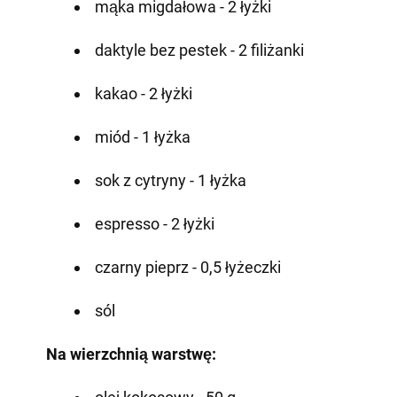
mąka migdałowa - 2 łyżki
daktyle bez pestek - 2 filiżanki
kakao - 2 łyżki
miód - 1 łyżka
sok z cytryny - 1 łyżka
espresso - 2 łyżki
czarny pieprz - 0,5 łyżeczki
sól
Na wierzchnią warstwę: