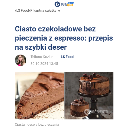
/
LS Food
/
Pikantna sałatka w...
Ciasto czekoladowe bez
pieczenia z espresso: przepis
na szybki deser
Tetiana Koziuk
LS Food
30.10.2024 13:45
Ciasta i desery bez pieczenia