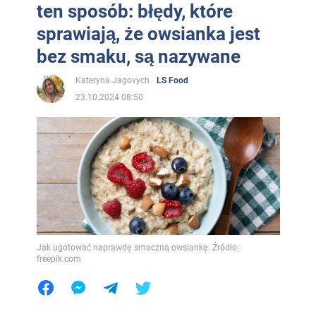
ten sposób: błędy, które
sprawiają, że owsianka jest
bez smaku, są nazywane
Kateryna Jagovych
LS Food
23.10.2024 08:50
Jak ugotować naprawdę smaczną owsiankę. Źródło:
freepik.com