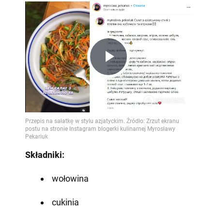
Play
Video
Składniki:
wołowina
cukinia