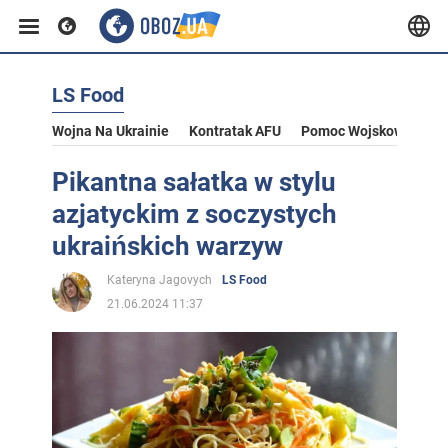
LS Food
Wojna Na Ukrainie
Kontratak AFU
Pomoc Wojskowa Dla U
Pikantna sałatka w stylu
azjatyckim z soczystych
ukraińskich warzyw
Kateryna Jagovych
LS Food
21.06.2024 11:37