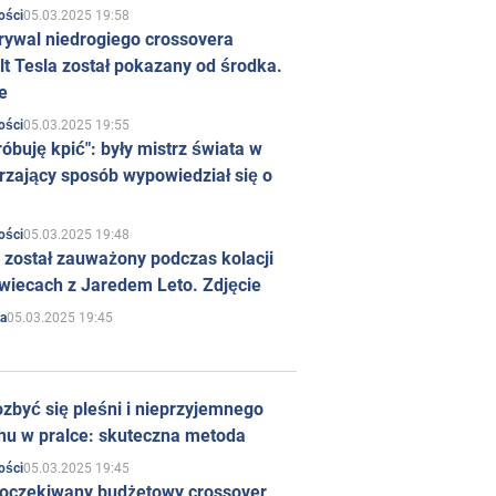
05.03.2025 19:58
ości
rywal niedrogiego crossovera
t Tesla został pokazany od środka.
e
05.03.2025 19:55
ości
róbuję kpić": były mistrz świata w
rzający sposób wypowiedział się o
05.03.2025 19:48
ości
 został zauważony podczas kolacji
wiecach z Jaredem Leto. Zdjęcie
05.03.2025 19:45
a
zbyć się pleśni i nieprzyjemnego
hu w pralce: skuteczna metoda
05.03.2025 19:45
ości
 oczekiwany budżetowy crossover