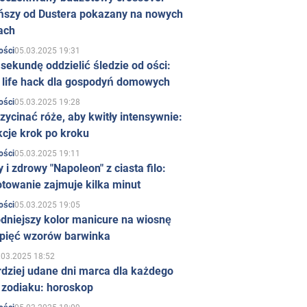
ńszy od Dustera pokazany na nowych
ach
05.03.2025 19:31
ości
sekundę oddzielić śledzie od ości:
y life hack dla gospodyń domowych
05.03.2025 19:28
ości
zycinać róże, aby kwitły intensywnie:
kcje krok po kroku
05.03.2025 19:11
ości
 i zdrowy "Napoleon" z ciasta filo:
towanie zajmuje kilka minut
05.03.2025 19:05
ości
dniejszy kolor manicure na wiosnę
 pięć wzorów barwinka
.03.2025 18:52
rdziej udane dni marca dla każdego
 zodiaku: horoskop