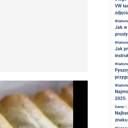
VW ta
zdjęci
Wiadom
Jak w 
prost
Wiadom
Jak pr
instru
Wiadom
Pyszny
przygo
Wiadom
Najmo
2025:
05
Dama
Najba
znaku