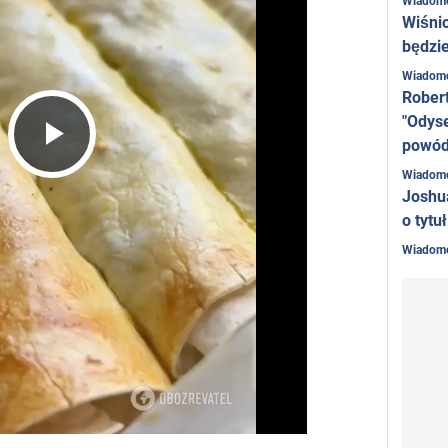
Wiadom
Wiśni
będzie
Wiadom
Rober
"Odyse
powó
Play
Wiadom
Joshu
o tytu
Video
Wiadom