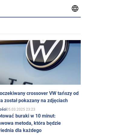
 oczekiwany crossover VW tańszy od
a został pokazany na zdjęciach
05.03.2025 23:23
ości
otować buraki w 10 minut:
awowa metoda, która będzie
iednia dla każdego