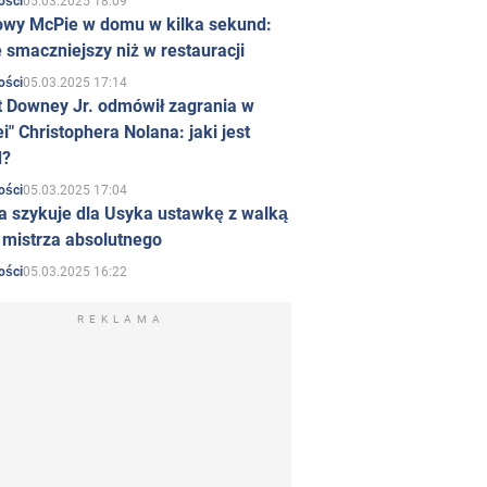
05.03.2025 18:09
ości
owy McPie w domu w kilka sekund:
 smaczniejszy niż w restauracji
05.03.2025 17:14
ości
t Downey Jr. odmówił zagrania w
i" Christophera Nolana: jaki jest
d?
05.03.2025 17:04
ości
a szykuje dla Usyka ustawkę z walką
ł mistrza absolutnego
05.03.2025 16:22
ości
REKLAMA