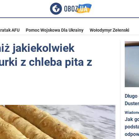
ratak AFU
Pomoc Wojskowa Dla Ukrainy
Wołodymyr Zełenski
iż jakiekolwiek
urki z chleba pita z
Długo
Duster
Wiadom
Jak g
podst
odpow