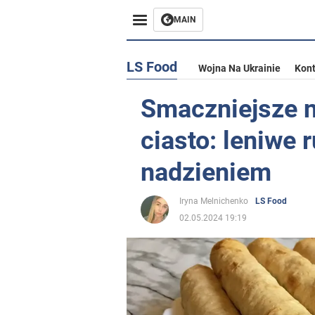
MAIN
LS Food
Wojna Na Ukrainie
Kont
Smaczniejsze n
ciasto: leniwe r
nadzieniem
Iryna Melnichenko
LS Food
02.05.2024 19:19