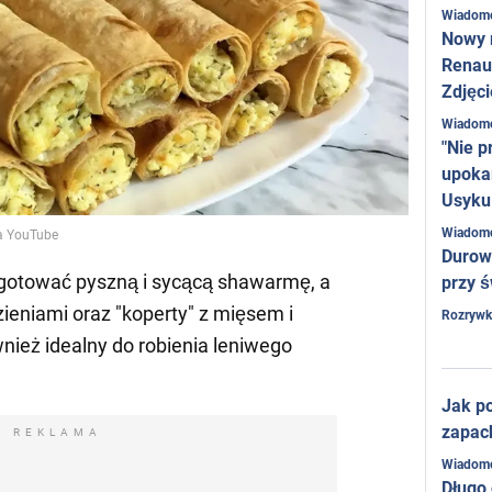
Wiadom
Nowy 
Renaul
Zdjęci
Wiadom
"Nie p
upoka
Usyku
Wiadom
na YouTube
Durow
ygotować pyszną i sycącą shawarmę, a
przy ś
zieniami oraz "koperty" z mięsem i
Rozrywk
wnież idealny do robienia leniwego
Jak po
zapac
REKLAMA
Wiadom
Długo