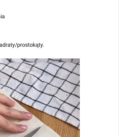
ia
wadraty/prostokąty.