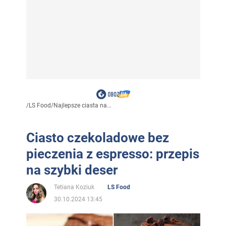
/
LS Food
/
Najlepsze ciasta na...
Ciasto czekoladowe bez
pieczenia z espresso: przepis
na szybki deser
Tetiana Koziuk
LS Food
30.10.2024 13:45