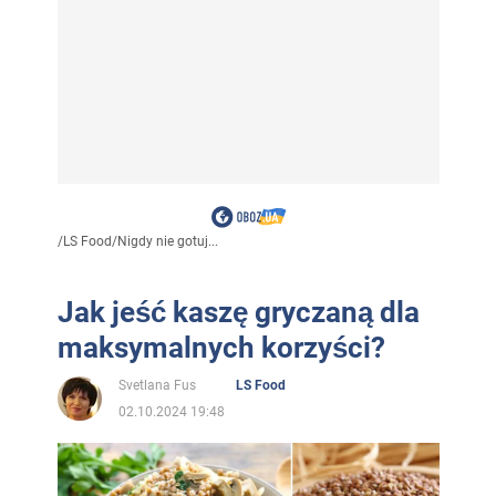
/
LS Food
/
Nigdy nie gotuj...
Jak jeść kaszę gryczaną dla
maksymalnych korzyści?
Svetlana Fus
LS Food
02.10.2024 19:48