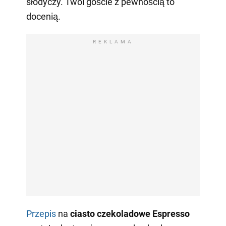
słodyczy. Twoi goście z pewnością to
docenią.
REKLAMA
Przepis
na
ciasto czekoladowe Espresso