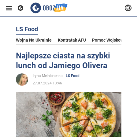
LS Food
Wojna Na Ukrainie
Kontratak AFU
Pomoc Wojskowa Dla U
Najlepsze ciasta na szybki
lunch od Jamiego Olivera
Iryna Melnichenko
LS Food
27.07.2024 13:46