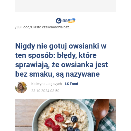
/
LS Food
/
Ciasto czekoladowe bez...
Nigdy nie gotuj owsianki w
ten sposób: błędy, które
sprawiają, że owsianka jest
bez smaku, są nazywane
Kateryna Jagovych
LS Food
23.10.2024 08:50