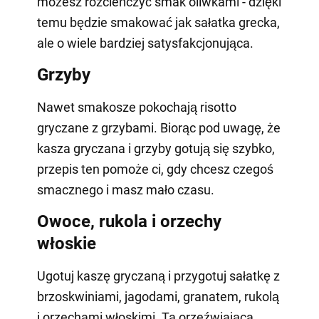
możesz rozcieńczyć smak oliwkami - dzięki
temu będzie smakować jak sałatka grecka,
ale o wiele bardziej satysfakcjonująca.
Grzyby
Nawet smakosze pokochają risotto
gryczane z grzybami. Biorąc pod uwagę, że
kasza gryczana i grzyby gotują się szybko,
przepis ten pomoże ci, gdy chcesz czegoś
smacznego i masz mało czasu.
Owoce, rukola i orzechy
włoskie
Ugotuj kaszę gryczaną i przygotuj sałatkę z
brzoskwiniami, jagodami, granatem, rukolą
i orzechami włoskimi. Ta orzeźwiająca