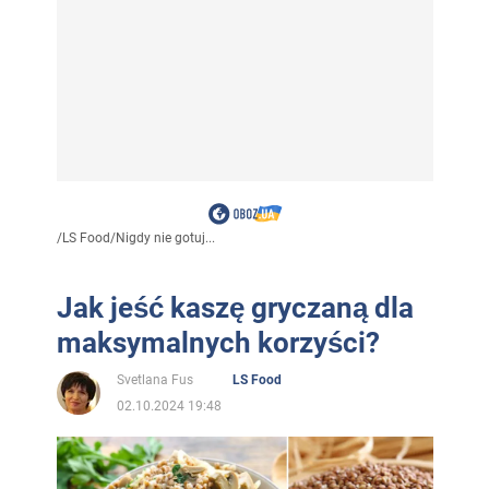
/
LS Food
/
Nigdy nie gotuj...
Jak jeść kaszę gryczaną dla
maksymalnych korzyści?
Svetlana Fus
LS Food
02.10.2024 19:48