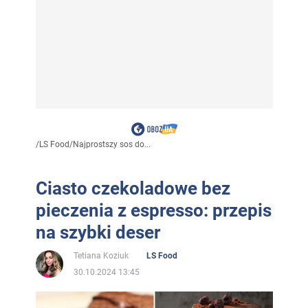
/
LS Food
/
Najprostszy sos do...
Ciasto czekoladowe bez
pieczenia z espresso: przepis
na szybki deser
Tetiana Koziuk
LS Food
30.10.2024 13:45