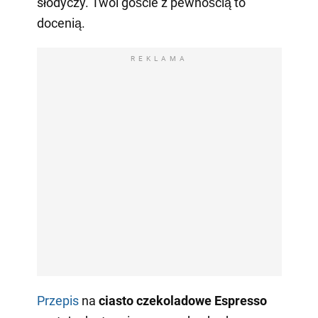
słodyczy. Twoi goście z pewnością to
docenią.
REKLAMA
Przepis
na
ciasto czekoladowe Espresso