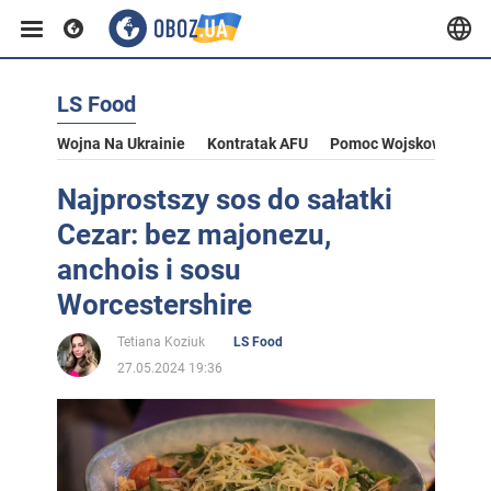
LS Food
Wojna Na Ukrainie
Kontratak AFU
Pomoc Wojskowa Dla U
Najprostszy sos do sałatki
Cezar: bez majonezu,
anchois i sosu
Worcestershire
Tetiana Koziuk
LS Food
27.05.2024 19:36