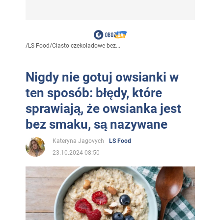
/
LS Food
/
Ciasto czekoladowe bez...
Nigdy nie gotuj owsianki w
ten sposób: błędy, które
sprawiają, że owsianka jest
bez smaku, są nazywane
Kateryna Jagovych
LS Food
23.10.2024 08:50