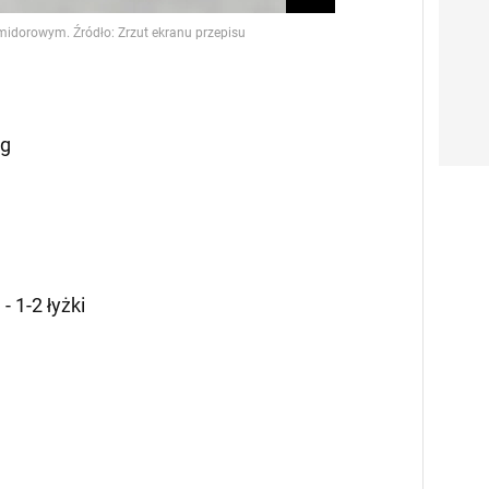
 g
 1-2 łyżki