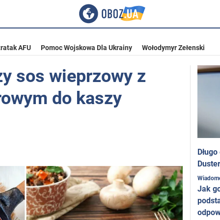
ratak AFU
Pomoc Wojskowa Dla Ukrainy
Wołodymyr Zełenski
y sos wieprzowy z
owym do kaszy
Długo
Duster
Wiadom
Jak g
podst
odpow