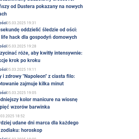
ńszy od Dustera pokazany na nowych
ach
05.03.2025 19:31
ości
sekundę oddzielić śledzie od ości:
y life hack dla gospodyń domowych
05.03.2025 19:28
ości
zycinać róże, aby kwitły intensywnie:
kcje krok po kroku
05.03.2025 19:11
ości
 i zdrowy "Napoleon" z ciasta filo:
towanie zajmuje kilka minut
05.03.2025 19:05
ości
dniejszy kolor manicure na wiosnę
 pięć wzorów barwinka
.03.2025 18:52
rdziej udane dni marca dla każdego
 zodiaku: horoskop