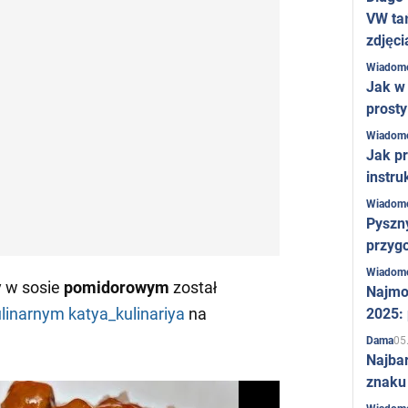
VW ta
zdjęci
Wiadom
Jak w 
prost
Wiadom
Jak pr
instru
Wiadom
Pyszny
przygo
Wiadom
 w sosie
pomidorowym
został
Najmo
linarnym katya_kulinariya
na
2025:
05
Dama
Najba
znaku