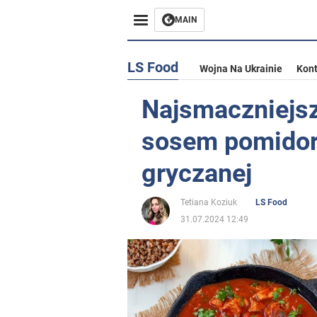
MAIN
LS Food
Wojna Na Ukrainie
Kont
Najsmaczniejsz
sosem pomidor
gryczanej
Tetiana Koziuk
LS Food
31.07.2024 12:49