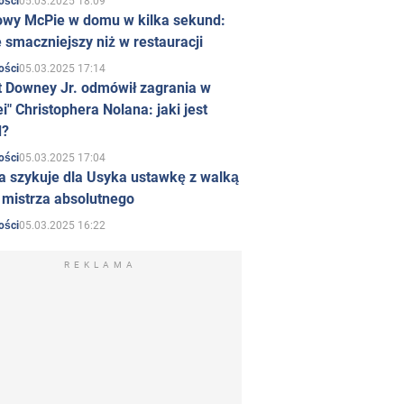
05.03.2025 18:09
ości
owy McPie w domu w kilka sekund:
 smaczniejszy niż w restauracji
05.03.2025 17:14
ości
t Downey Jr. odmówił zagrania w
i" Christophera Nolana: jaki jest
d?
05.03.2025 17:04
ości
a szykuje dla Usyka ustawkę z walką
ł mistrza absolutnego
05.03.2025 16:22
ości
REKLAMA