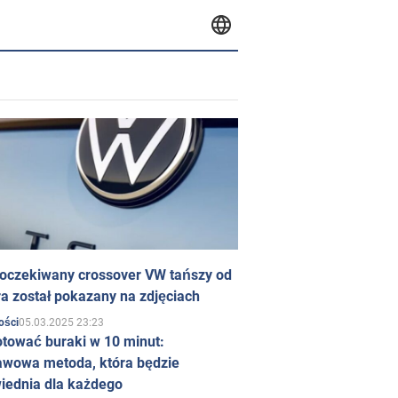
 oczekiwany crossover VW tańszy od
a został pokazany na zdjęciach
05.03.2025 23:23
ości
otować buraki w 10 minut:
awowa metoda, która będzie
iednia dla każdego