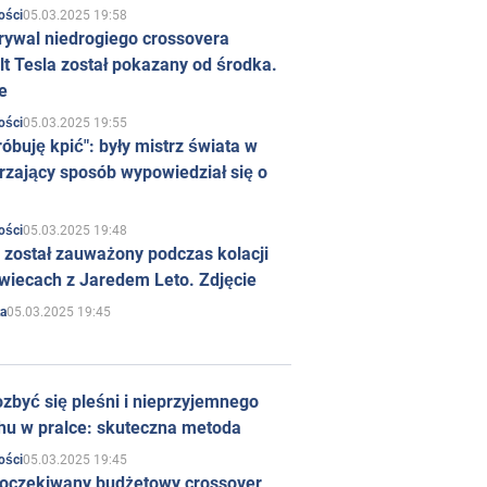
05.03.2025 19:58
ości
rywal niedrogiego crossovera
t Tesla został pokazany od środka.
e
05.03.2025 19:55
ości
róbuję kpić": były mistrz świata w
rzający sposób wypowiedział się o
05.03.2025 19:48
ości
 został zauważony podczas kolacji
wiecach z Jaredem Leto. Zdjęcie
05.03.2025 19:45
a
zbyć się pleśni i nieprzyjemnego
hu w pralce: skuteczna metoda
05.03.2025 19:45
ości
 oczekiwany budżetowy crossover