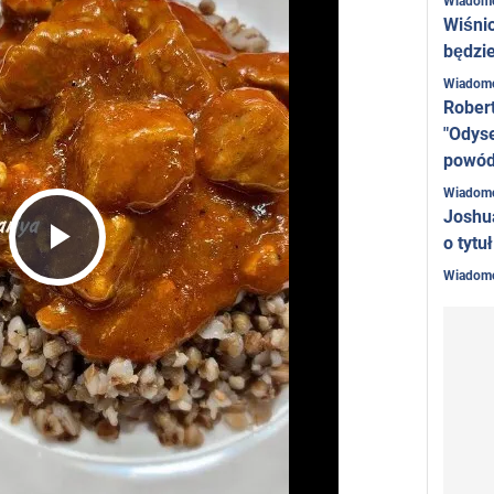
Wiadom
Wiśni
będzie
Wiadom
Rober
"Odyse
powó
Wiadom
Joshu
o tytu
Play
Wiadom
Video