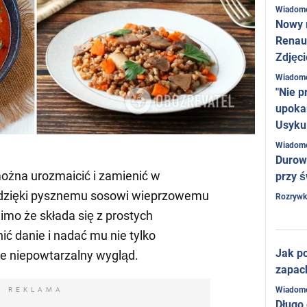
Wiadom
Nowy 
Renaul
Zdjęci
Wiadom
"Nie p
upoka
Usyku
Wiadom
Durow
ożna urozmaicić i zamienić w
przy ś
 dzięki pysznemu sosowi wieprzowemu
Rozrywk
mo że składa się z prostych
ć danie i nadać mu nie tylko
Jak po
e niepowtarzalny wygląd.
zapac
Wiadom
REKLAMA
Długo