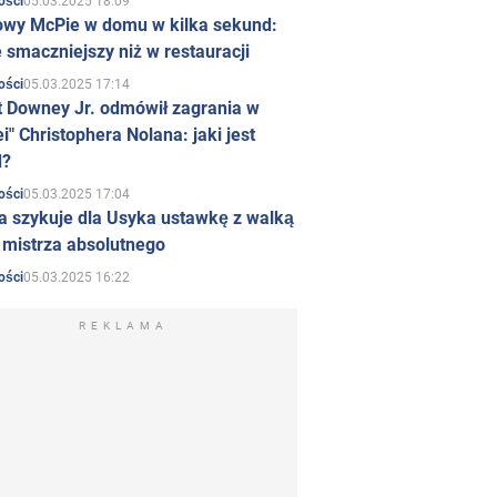
05.03.2025 18:09
ości
owy McPie w domu w kilka sekund:
 smaczniejszy niż w restauracji
05.03.2025 17:14
ości
t Downey Jr. odmówił zagrania w
i" Christophera Nolana: jaki jest
d?
05.03.2025 17:04
ości
a szykuje dla Usyka ustawkę z walką
ł mistrza absolutnego
05.03.2025 16:22
ości
REKLAMA