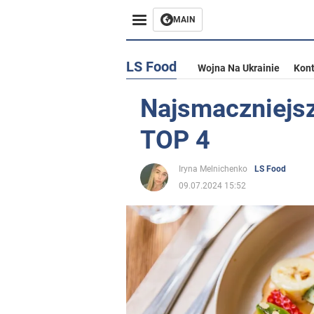
MAIN
LS Food
Wojna Na Ukrainie
Kont
Najsmaczniejsz
TOP 4
Iryna Melnichenko
LS Food
09.07.2024 15:52