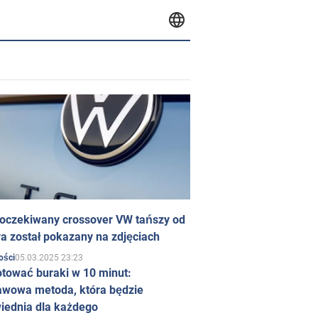
 oczekiwany crossover VW tańszy od
a został pokazany na zdjęciach
05.03.2025 23:23
ości
otować buraki w 10 minut:
awowa metoda, która będzie
iednia dla każdego