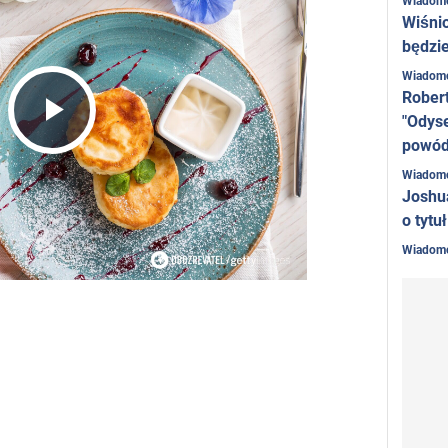
Wiadom
Wiśni
będzie
Wiadom
Rober
"Odyse
Play
powó
Wiadom
Joshu
Video
o tytu
Wiadom