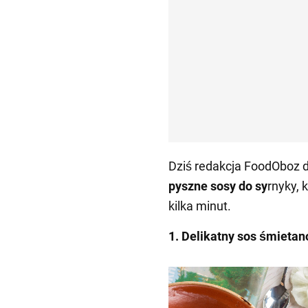
Dziś redakcja FoodOboz d
pyszne sosy do sy
rnyky,
kilka minut.
1. Delikatny sos śmieta