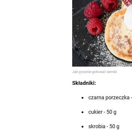
Składniki:
czarna porzeczka 
cukier - 50 g
skrobia - 50 g