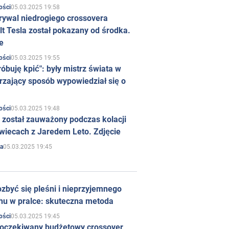
05.03.2025 19:58
ości
rywal niedrogiego crossovera
t Tesla został pokazany od środka.
e
05.03.2025 19:55
ości
róbuję kpić": były mistrz świata w
rzający sposób wypowiedział się o
05.03.2025 19:48
ości
 został zauważony podczas kolacji
wiecach z Jaredem Leto. Zdjęcie
05.03.2025 19:45
a
zbyć się pleśni i nieprzyjemnego
hu w pralce: skuteczna metoda
05.03.2025 19:45
ości
 oczekiwany budżetowy crossover