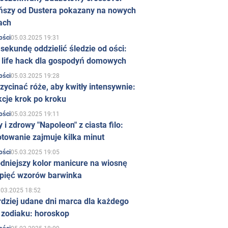
ńszy od Dustera pokazany na nowych
ach
05.03.2025 19:31
ości
sekundę oddzielić śledzie od ości:
y life hack dla gospodyń domowych
05.03.2025 19:28
ości
zycinać róże, aby kwitły intensywnie:
kcje krok po kroku
05.03.2025 19:11
ości
 i zdrowy "Napoleon" z ciasta filo:
towanie zajmuje kilka minut
05.03.2025 19:05
ości
dniejszy kolor manicure na wiosnę
 pięć wzorów barwinka
.03.2025 18:52
rdziej udane dni marca dla każdego
 zodiaku: horoskop