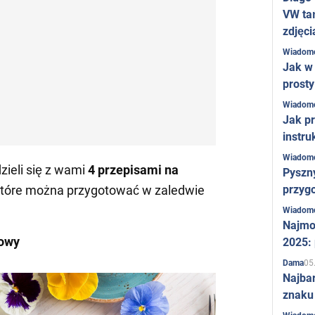
VW ta
zdjęci
Wiadom
Jak w 
prost
Wiadom
Jak pr
instru
Wiadom
zieli się z wami
4 przepisami na
Pyszny
przygo
 które można przygotować w zaledwie
Wiadom
Najmo
nowy
2025:
05
Dama
Najba
znaku