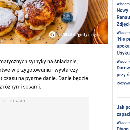
Wiadom
Nowy 
Renaul
Zdjęci
Wiadom
"Nie p
upoka
Usyku
romatycznych syrnyky na śniadanie,
Wiadom
Durow
łatwe w przygotowaniu - wystarczy
przy ś
ut czasu na pyszne danie. Danie będzie
Rozrywk
z różnymi sosami.
REKLAMA
Jak po
zapac
Wiadom
Długo