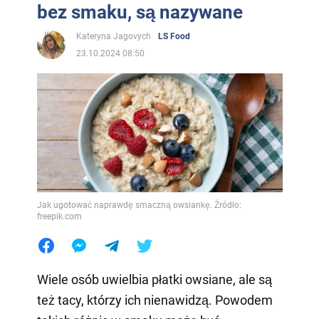
bez smaku, są nazywane
Kateryna Jagovych
LS Food
23.10.2024 08:50
Jak ugotować naprawdę smaczną owsiankę. Źródło:
freepik.com
Wiele osób uwielbia płatki owsiane, ale są
też tacy, którzy ich nienawidzą. Powodem