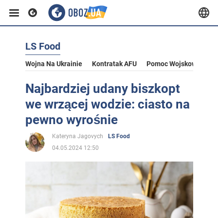
LS Food
Wojna Na Ukrainie
Kontratak AFU
Pomoc Wojskowa Dla U
Najbardziej udany biszkopt
we wrzącej wodzie: ciasto na
pewno wyrośnie
Kateryna Jagovych
LS Food
04.05.2024 12:50