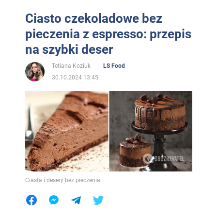
Ciasto czekoladowe bez
pieczenia z espresso: przepis
na szybki deser
Tetiana Koziuk
LS Food
30.10.2024 13:45
Ciasta i desery bez pieczenia