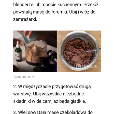
blenderze lub robocie kuchennym. Przełóż
powstałą masę do foremki. Ubij i włóż do
zamrażarki.
2. W międzyczasie przygotować drugą
warstwę. Ubij wszystkie niezbędne
składniki widelcem, aż będą gładkie.
3. Wlej powstałą masę czekoladową do