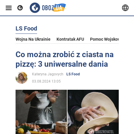
LS Food
Wojna Na Ukrainie
Kontratak AFU
Pomoc Wojskowa Dla U
Co można zrobić z ciasta na
pizzę: 3 uniwersalne dania
Kateryna Jagovych
LS Food
03.08.2024 13:05