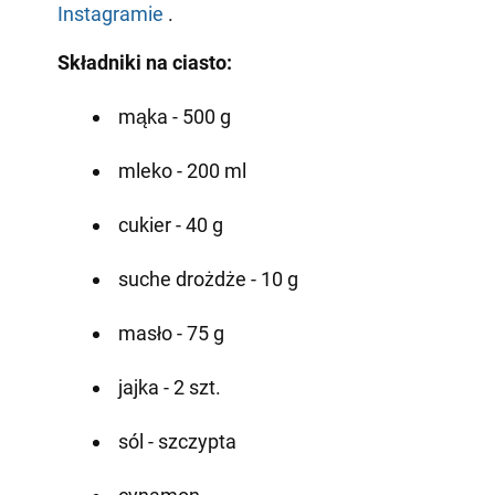
Instagramie
.
Składniki na ciasto:
mąka - 500 g
mleko - 200 ml
cukier - 40 g
suche drożdże - 10 g
masło - 75 g
jajka - 2 szt.
sól - szczypta