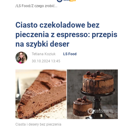
/
LS Food
/
Z czego zrobić...
Ciasto czekoladowe bez
pieczenia z espresso: przepis
na szybki deser
Tetiana Koziuk
LS Food
30.10.2024 13:45
Ciasta i desery bez pieczenia