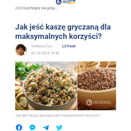
/
LS Food
/
Nigdy nie gotuj...
Jak jeść kaszę gryczaną dla
maksymalnych korzyści?
Svetlana Fus
LS Food
02.10.2024 19:48
Jak jeść kaszę gryczaną dla maksymalnych korzyści?