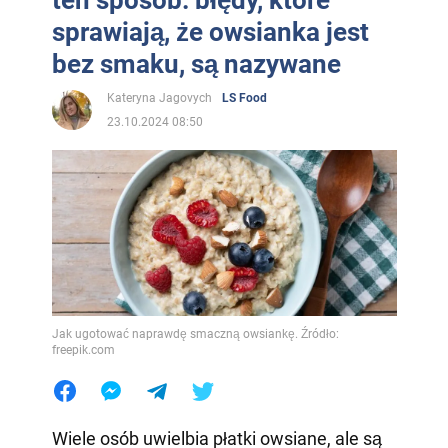
sprawiają, że owsianka jest
bez smaku, są nazywane
Kateryna Jagovych
LS Food
23.10.2024 08:50
Jak ugotować naprawdę smaczną owsiankę. Źródło:
freepik.com
Wiele osób uwielbia płatki owsiane, ale są