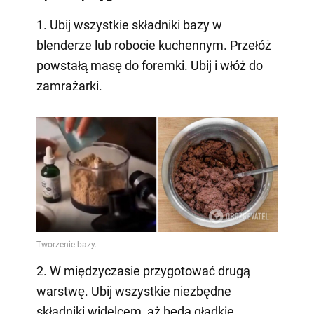
1. Ubij wszystkie składniki bazy w
blenderze lub robocie kuchennym. Przełóż
powstałą masę do foremki. Ubij i włóż do
zamrażarki.
2. W międzyczasie przygotować drugą
warstwę. Ubij wszystkie niezbędne
składniki widelcem, aż będą gładkie.