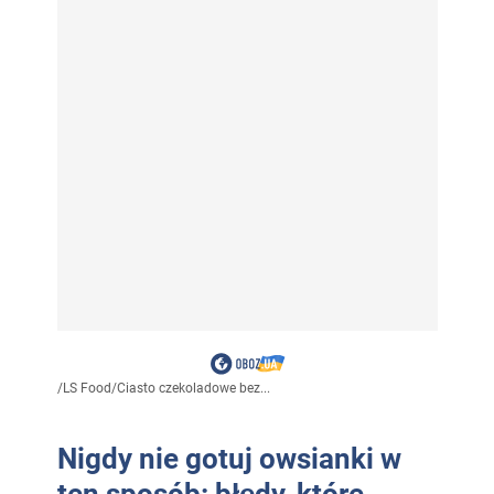
/
LS Food
/
Ciasto czekoladowe bez...
Nigdy nie gotuj owsianki w
ten sposób: błędy, które