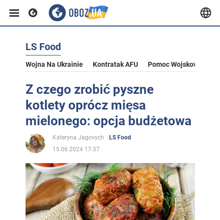
LS Food
Wojna Na Ukrainie
Kontratak AFU
Pomoc Wojskowa Dla U
Z czego zrobić pyszne
kotlety oprócz mięsa
mielonego: opcja budżetowa
Kateryna Jagovych
LS Food
15.06.2024 17:37