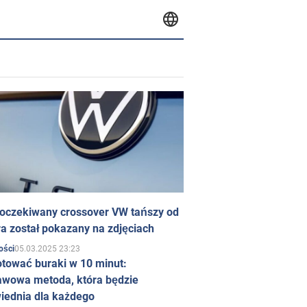
 oczekiwany crossover VW tańszy od
a został pokazany na zdjęciach
05.03.2025 23:23
ości
otować buraki w 10 minut:
awowa metoda, która będzie
iednia dla każdego