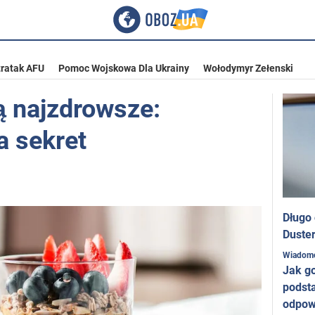
ratak AFU
Pomoc Wojskowa Dla Ukrainy
Wołodymyr Zełenski
ą najzdrowsze:
a sekret
Długo
Duster
Wiadom
Jak g
podst
odpow