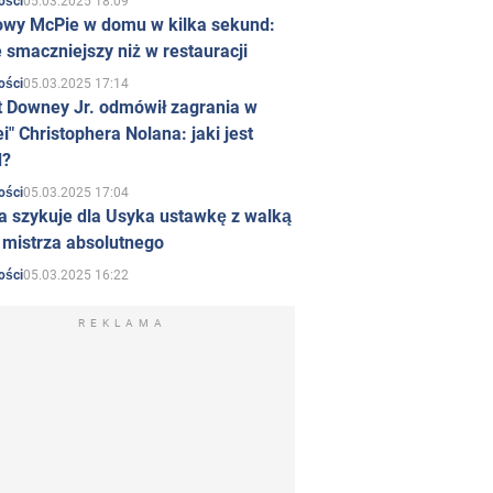
05.03.2025 18:09
ości
owy McPie w domu w kilka sekund:
 smaczniejszy niż w restauracji
05.03.2025 17:14
ości
t Downey Jr. odmówił zagrania w
i" Christophera Nolana: jaki jest
d?
05.03.2025 17:04
ości
a szykuje dla Usyka ustawkę z walką
ł mistrza absolutnego
05.03.2025 16:22
ości
REKLAMA