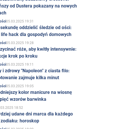
ńszy od Dustera pokazany na nowych
ach
05.03.2025 19:31
ości
sekundę oddzielić śledzie od ości:
y life hack dla gospodyń domowych
05.03.2025 19:28
ości
zycinać róże, aby kwitły intensywnie:
kcje krok po kroku
05.03.2025 19:11
ości
 i zdrowy "Napoleon" z ciasta filo:
towanie zajmuje kilka minut
05.03.2025 19:05
ości
dniejszy kolor manicure na wiosnę
 pięć wzorów barwinka
.03.2025 18:52
rdziej udane dni marca dla każdego
 zodiaku: horoskop