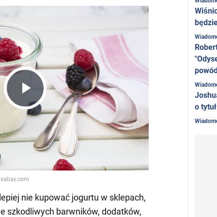
Wiadom
Wiśni
będzie
Wiadom
Rober
"Odyse
powó
Wiadom
Joshu
Play
o tytu
Wiadom
Video
jlepiej nie kupować jogurtu w sklepach,
le szkodliwych barwników, dodatków,