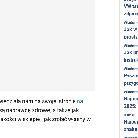
VW ta
zdjęci
Wiadom
Jak w 
prost
Wiadom
Jak pr
instru
Wiadom
Pyszny
przygo
Wiadom
Najmo
iedziała nam na swojej stronie
na
2025:
 są naprawdę zdrowe, a także jak
05
Dama
akości w sklepie i jak zrobić własny w
Najba
znaku