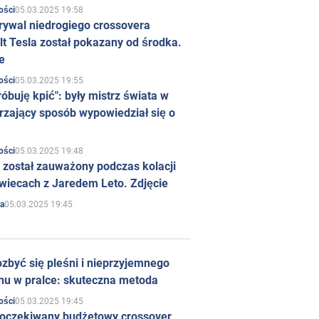
05.03.2025 19:58
ości
rywal niedrogiego crossovera
t Tesla został pokazany od środka.
e
05.03.2025 19:55
ości
róbuję kpić": były mistrz świata w
rzający sposób wypowiedział się o
05.03.2025 19:48
ości
 został zauważony podczas kolacji
wiecach z Jaredem Leto. Zdjęcie
05.03.2025 19:45
a
zbyć się pleśni i nieprzyjemnego
hu w pralce: skuteczna metoda
05.03.2025 19:45
ości
 oczekiwany budżetowy crossover