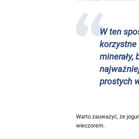
W ten spo
korzystne 
minerały, b
najważnie
prostych
Warto zauważyć, że jogurty
wieczorem.