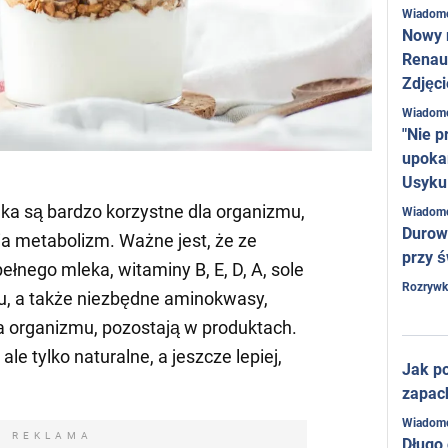
Wiadom
Nowy 
Renaul
Zdjęci
Wiadom
"Nie p
upoka
Usyku
ka są bardzo korzystne dla organizmu,
Wiadom
Durow
a metabolizm. Ważne jest, że ze
przy ś
łnego mleka, witaminy B, E, D, A, sole
Rozrywk
u, a także niezbędne aminokwasy,
la organizmu, pozostają w produktach.
ale tylko naturalne, a jeszcze lepiej,
Jak po
zapac
Wiadom
REKLAMA
Długo