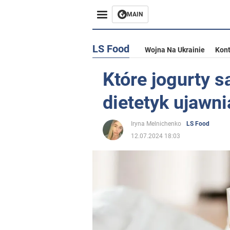
MAIN
LS Food
Wojna Na Ukrainie
Kont
Które jogurty s
dietetyk ujawni
Iryna Melnichenko
LS Food
12.07.2024 18:03