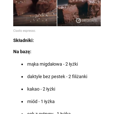
Składniki:
Na bazę:
mąka migdałowa - 2 łyżki
daktyle bez pestek - 2 filiżanki
kakao - 2 łyżki
miód - 1 łyżka
sok z cytryny - 1 łyżka