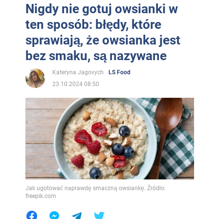
Nigdy nie gotuj owsianki w
ten sposób: błędy, które
sprawiają, że owsianka jest
bez smaku, są nazywane
Kateryna Jagovych
LS Food
23.10.2024 08:50
Jak ugotować naprawdę smaczną owsiankę. Źródło:
freepik.com