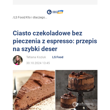
/
LS Food
/
Kto i dlaczego...
Ciasto czekoladowe bez
pieczenia z espresso: przepis
na szybki deser
Tetiana Koziuk
LS Food
30.10.2024 13:45