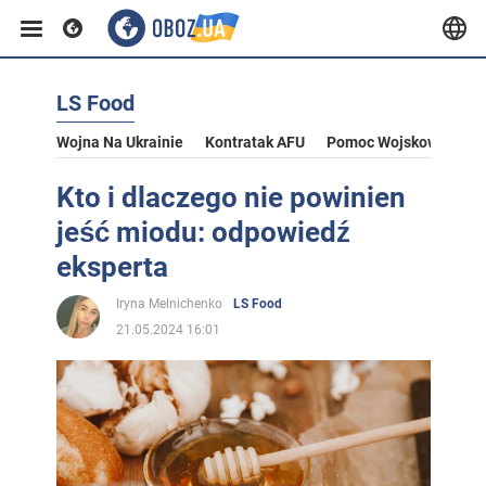
LS Food
Wojna Na Ukrainie
Kontratak AFU
Pomoc Wojskowa Dla U
Kto i dlaczego nie powinien
jeść miodu: odpowiedź
eksperta
Iryna Melnichenko
LS Food
21.05.2024 16:01