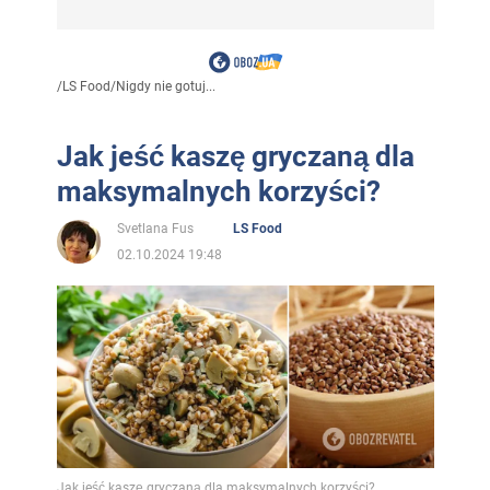
/
LS Food
/
Nigdy nie gotuj...
Jak jeść kaszę gryczaną dla
maksymalnych korzyści?
Svetlana Fus
LS Food
02.10.2024 19:48
Jak jeść kaszę gryczaną dla maksymalnych korzyści?