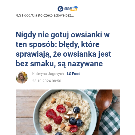
/
LS Food
/
Ciasto czekoladowe bez...
Nigdy nie gotuj owsianki w
ten sposób: błędy, które
sprawiają, że owsianka jest
bez smaku, są nazywane
Kateryna Jagovych
LS Food
23.10.2024 08:50