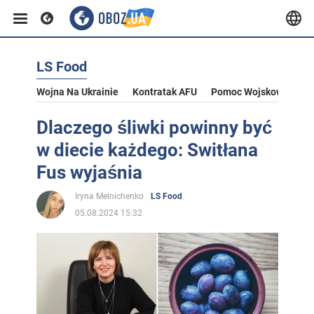
LS Food
Wojna Na Ukrainie
Kontratak AFU
Pomoc Wojskowa Dla U
Dlaczego śliwki powinny być
w diecie każdego: Switłana
Fus wyjaśnia
Iryna Melnichenko
LS Food
05.08.2024 15:32