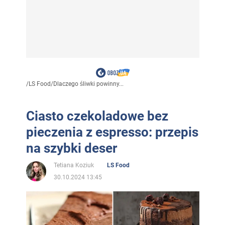
/
LS Food
/
Dlaczego śliwki powinny...
Ciasto czekoladowe bez
pieczenia z espresso: przepis
na szybki deser
Tetiana Koziuk
LS Food
30.10.2024 13:45