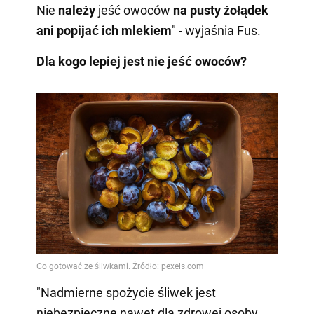
Nie
należy
jeść owoców
na pusty żołądek
ani popijać ich mlekiem
" - wyjaśnia Fus.
Dla kogo lepiej jest nie jeść owoców?
"Nadmierne spożycie śliwek jest
niebezpieczne nawet dla zdrowej osoby.