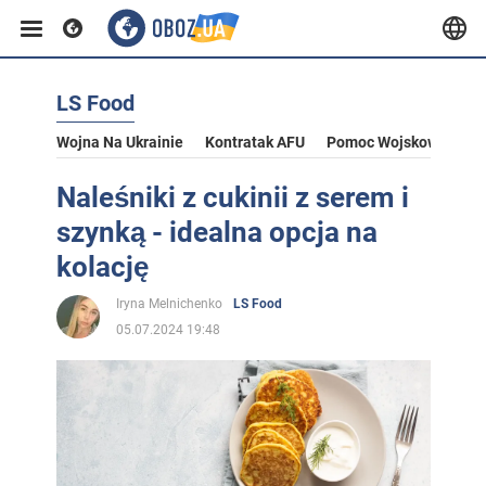
LS Food
Wojna Na Ukrainie
Kontratak AFU
Pomoc Wojskowa Dla U
Naleśniki z cukinii z serem i
szynką - idealna opcja na
kolację
Iryna Melnichenko
LS Food
05.07.2024 19:48