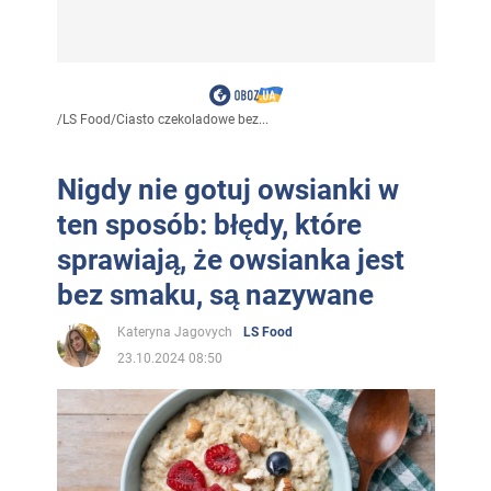
/
LS Food
/
Ciasto czekoladowe bez...
Nigdy nie gotuj owsianki w
ten sposób: błędy, które
sprawiają, że owsianka jest
bez smaku, są nazywane
Kateryna Jagovych
LS Food
23.10.2024 08:50