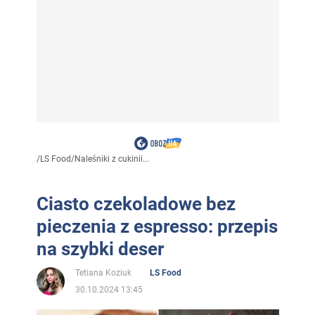
/
LS Food
/
Naleśniki z cukinii...
Ciasto czekoladowe bez
pieczenia z espresso: przepis
na szybki deser
Tetiana Koziuk
LS Food
30.10.2024 13:45