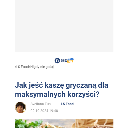
/
LS Food
/
Nigdy nie gotuj...
Jak jeść kaszę gryczaną dla
maksymalnych korzyści?
Svetlana Fus
LS Food
02.10.2024 19:48