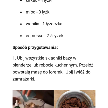
kakao - 4 łyżki
miód - 3 łyżki
wanilia - 1 łyżeczka
espresso - 2-5 łyżek
Sposób przygotowania:
1. Ubij wszystkie składniki bazy w
blenderze lub robocie kuchennym. Przełóż
powstałą masę do foremki. Ubij i włóż do
zamrażarki.